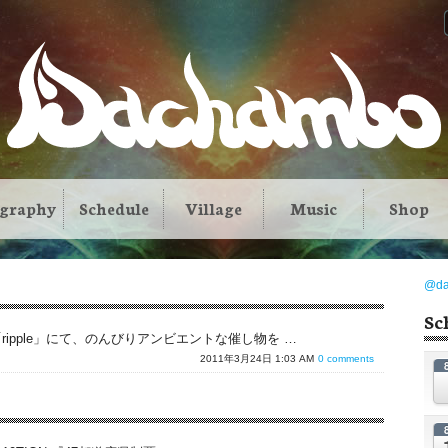
ography
Schedule
Village
Music
Shop
@d
Sc
「ripple」にて、のんびりアンビエントな催し物を …
2011年3月24日 1:03 AM
0 comments