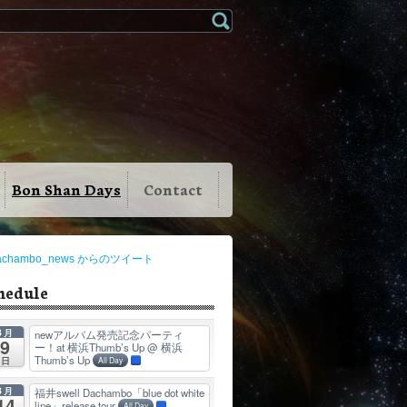
Bon Shan Days
Contact
achambo_news からのツイート
hedule
8月
newアルバム発売記念パーティ
9
ー！at 横浜Thumb’s Up
@ 横浜
Thumb’s Up
日
All Day
8月
福井swell Dachambo「blue dot white
14
line」release tour
All Day