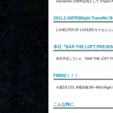
Dachambo 10周年企画として Projec
2011.3.18(FRI)Night Travellin’ B
1.SHELTER OF LOVE(RCサクセション)
本日『BAR THE LOFT PRESE
本日予定していた『BAR THE LOFT PR
FM802！！！
今週3月17日 木曜深夜1時~4時のNight Ramb
こんな時に