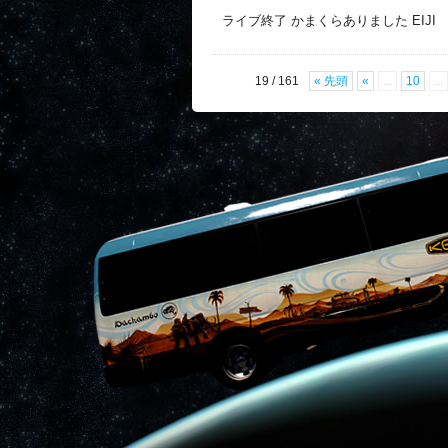
ライブ終了 かまくらありました EIJI
19 / 161
« 先頭
«
...
10
...