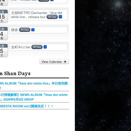
金
8月
京都METRO Dachambo「blue dot
15
white line」release tour
All Day
土
9月
鎌倉
All Day
4
金
9月
金町Ao’z bar
All Day
5
土
View Calendar
n Shan Days
WS ALBUM『blue dot white line』本日発売開
!
日情報解禁】NEWS ALBUM『blue dot white
ne』2026年8月5日 DROP
RBESTA ROOM vol.2開催決定！！！