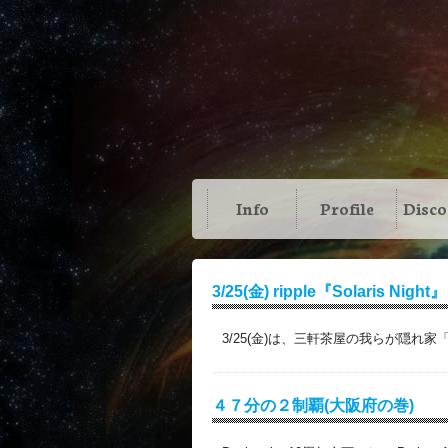
Info
Profile
Disc
3/25(金) ripple『Solaris Night』
3/25(金)は、三軒茶屋の我らが隠れ家
４７分の２制覇(大阪府の巻)