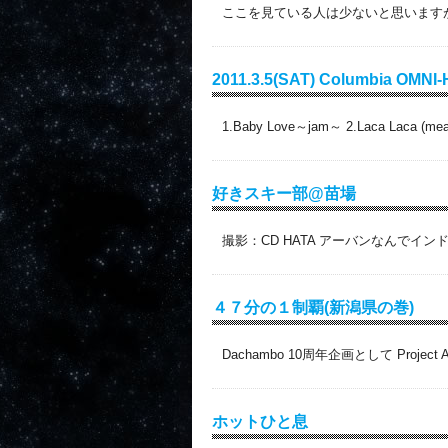
ここを見ている人は少ないと思いますが
2011.3.5(SAT) Columbia OMNI-
1.Baby Love～jam～ 2.Laca Laca (mea
好きスキー部@苗場
撮影：CD HATA アーバンなんでイン
４７分の１制覇(新潟県の巻)
Dachambo 10周年企画として Projec
ホットひと息