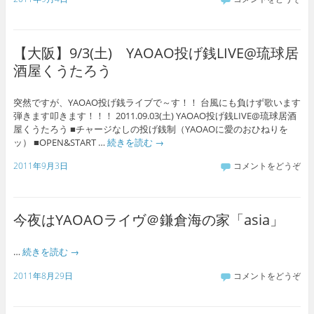
【大阪】9/3(土) YAOAO投げ銭LIVE@琉球居
酒屋くうたろう
突然ですが、YAOAO投げ銭ライブで～す！！ 台風にも負けず歌います
弾きます叩きます！！！ 2011.09.03(土) YAOAO投げ銭LIVE@琉球居酒
屋くうたろう ■チャージなしの投げ銭制（YAOAOに愛のおひねりを
ッ） ■OPEN&START …
続きを読む
→
2011年9月3日
コメントをどうぞ
今夜はYAOAOライヴ＠鎌倉海の家「asia」
…
続きを読む
→
2011年8月29日
コメントをどうぞ