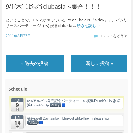
9/1(木) は渋谷clubasiaへ集合！！！
ということで、HATAがやっている Polar Chalors 「a day」アルバムリ
リースパーティー 9/1(木) 渋谷clubasia …
続きを読む
→
2011年8月27日
コメントをどうぞ
«
過去の投稿
新しい投稿
»
Schedule
8月
newアルバム発売記念パーティー！at 横浜Thumb’s Up
@ 横
9
浜Thumb’s Up
All Day
日
8月
福井swell Dachambo「blue dot white line」release tour
14
All Day
金