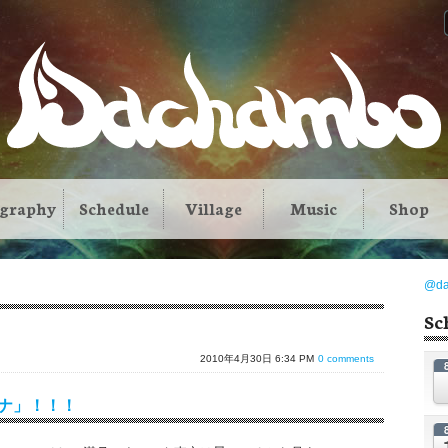
ography
Schedule
Village
Music
Shop
@d
Sc
2010年4月30日 6:34 PM
0 comments
ロハナ」！！！