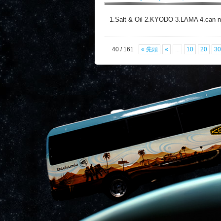
1.Salt & Oil 2.KYODO 3.LAMA 4.can n
40 / 161
« 先頭
«
...
10
20
30