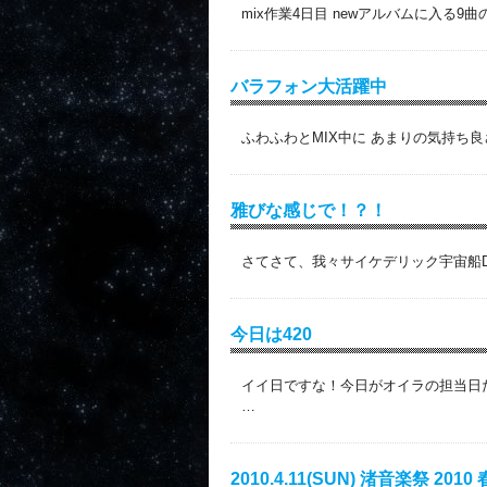
mix作業4日目 newアルバムに入る9
バラフォン大活躍中
ふわふわとMIX中に あまりの気持ち良さ
雅びな感じで！？！
さてさて、我々サイケデリック宇宙船Da
今日は420
イイ日ですな！今日がオイラの担当日
…
2010.4.11(SUN) 渚音楽祭 2010