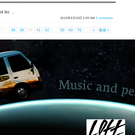
ot biz …
2010年4月19日 1:05 AM
0 comments
...
38
39
40
41
42
...
50
60
70
...
»
最後 »