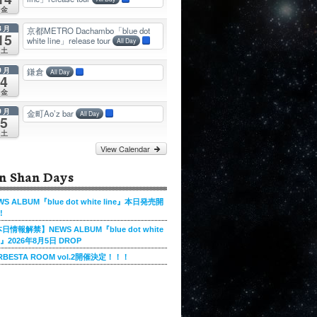
金
8月
京都METRO Dachambo「blue dot
15
white line」release tour
All Day
土
9月
鎌倉
All Day
4
金
9月
金町Ao’z bar
All Day
5
土
View Calendar
n Shan Days
WS ALBUM『blue dot white line』本日発売開
!
日情報解禁】NEWS ALBUM『blue dot white
ne』2026年8月5日 DROP
RBESTA ROOM vol.2開催決定！！！