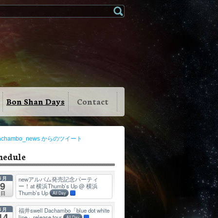
Bon Shan Days
Contact
achambo_news からのツイート
hedule
8月
newアルバム発売記念パーティ
9
ー！at 横浜Thumb’s Up
@ 横浜
Thumb’s Up
日
All Day
8月
福井swell Dachambo「blue dot white
14
line」release tour
All Day