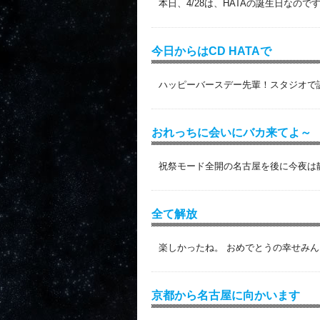
本日、4/28は、HATAの誕生日なの
今日からはCD HATAで
ハッピーバースデー先輩！スタジオで誕生
おれっちに会いにバカ来てよ～
祝祭モード全開の名古屋を後に今夜は静岡で
全て解放
楽しかったね。 おめでとうの幸せみん
京都から名古屋に向かいます