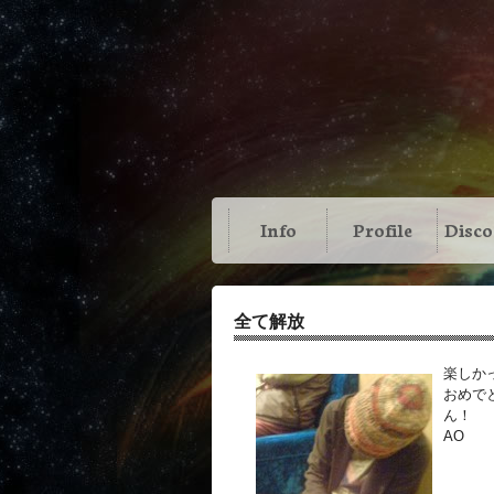
Info
Profile
Disc
全て解放
楽しか
おめで
ん！
AO