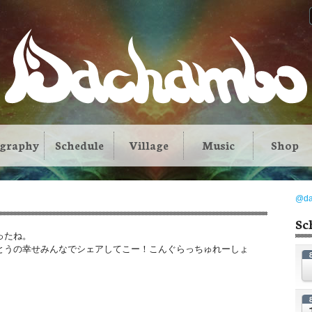
ography
Schedule
Village
Music
Shop
@d
Sc
ったね。
とうの幸せみんなでシェアしてこー！こんぐらっちゅれーしょ