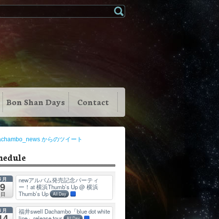
Bon Shan Days
Contact
achambo_news からのツイート
hedule
8月
newアルバム発売記念パーティ
9
ー！at 横浜Thumb’s Up
@ 横浜
Thumb’s Up
日
All Day
8月
福井swell Dachambo「blue dot white
14
line」release tour
All Day