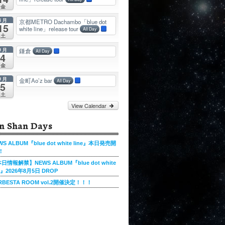
金
8月
京都METRO Dachambo「blue dot
15
white line」release tour
All Day
土
9月
鎌倉
All Day
4
金
9月
金町Ao’z bar
All Day
5
土
View Calendar
n Shan Days
WS ALBUM『blue dot white line』本日発売開
!
日情報解禁】NEWS ALBUM『blue dot white
ne』2026年8月5日 DROP
RBESTA ROOM vol.2開催決定！！！