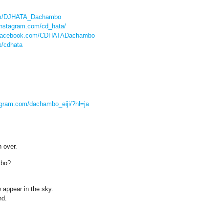
.com/DJHATA_Dachambo
instagram.com/cd_hata/
w.facebook.com/CDHATADachambo
ee/cdhata
agram.com/dachambo_eiji/?hl=ja
 over.
mbo?
appear in the sky.
nd.