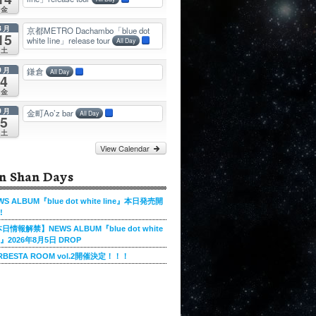
金
8月
京都METRO Dachambo「blue dot
15
white line」release tour
All Day
土
9月
鎌倉
All Day
4
金
9月
金町Ao’z bar
All Day
5
土
View Calendar
n Shan Days
WS ALBUM『blue dot white line』本日発売開
!
日情報解禁】NEWS ALBUM『blue dot white
ne』2026年8月5日 DROP
RBESTA ROOM vol.2開催決定！！！