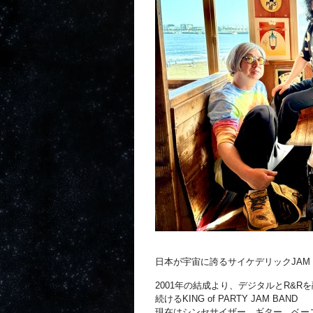
日本が宇宙に誇るサイケデリックJAM
2001年の結成より、デジタルとR&
続けるKING of PARTY JAM BAND
現在はシンセサイザー、ギター、ベース、