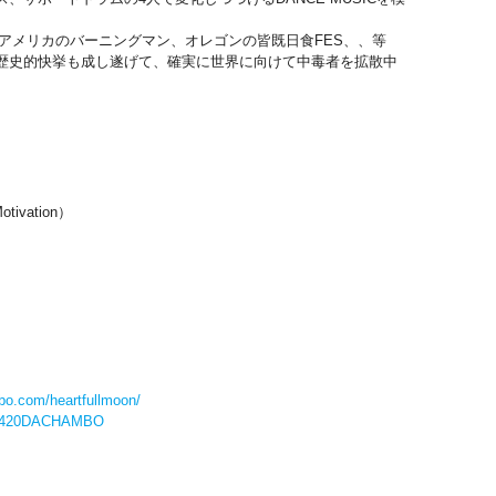
rass、アメリカのバーニングマン、オレゴンの皆既日食FES、、等
歴史的快挙も成し遂げて、確実に世界に向けて中毒者を拡散中
）
otivation）
bo.com/heartfullmoon/
/AO420DACHAMBO