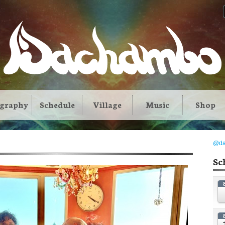
ography
Schedule
Village
Music
Shop
@d
Sc