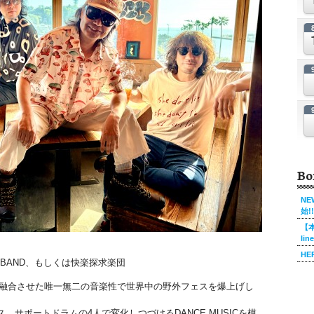
Bo
NE
始!!
【本
li
HE
 BAND、もしくは快楽探求楽団
Rを融合させた唯一無二の音楽性で世界中の野外フェスを爆上げし
サポートドラムの4人で変化しつづけるDANCE MUSICを模