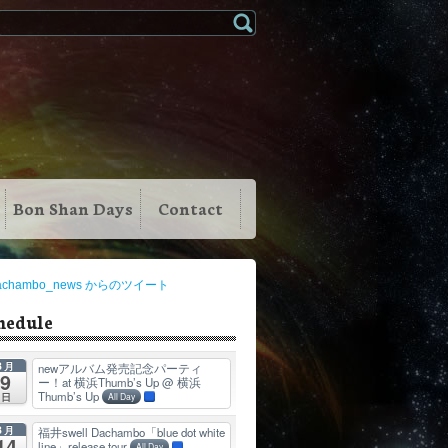
Bon Shan Days
Contact
achambo_news からのツイート
hedule
8月
newアルバム発売記念パーティ
9
ー！at 横浜Thumb’s Up
@ 横浜
Thumb’s Up
日
All Day
8月
福井swell Dachambo「blue dot white
14
line」release tour
All Day