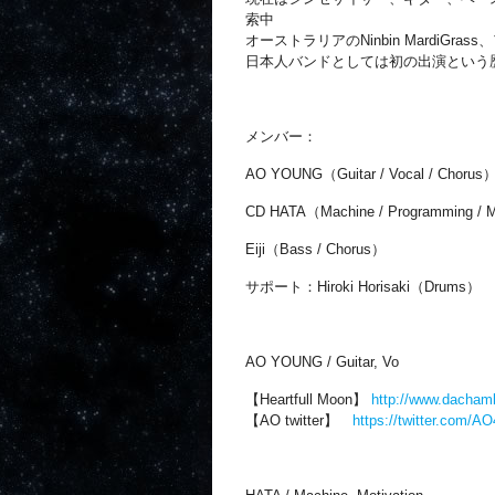
索中
オーストラリアのNinbin MardiG
日本人バンドとしては初の出演という
メンバー：
AO YOUNG（Guitar / Vocal / Chorus
CD HATA（Machine / Programming / M
Eiji（Bass / Chorus）
サポート：Hiroki Horisaki（Drums）
AO YOUNG / Guitar, Vo
【Heartfull Moon】
http://www.dacham
【AO twitter】
https://twitter.com