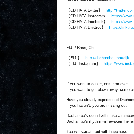
HATA / Machine, Motivation
【CD HATA twitter】
http://twitter
【CD HATA Instagram】
https://www.
【CD HATA facebock】
https://ww
【CD HATA Linktree】
https://linktr.
EIJI / Bass, Cho
【EIJI】
http://dachambo.com/eiji/
【EIJI Instagram】
https://www.inst
If you want to dance, come on over.
If you want to get blown away, come on
Have you already experienced Dacha
If you haven’t, you are missing out.
Dachambo’s sound will make a rainbow 
Dachambo’s rhythm will awaken the la
You will scream out with happiness,