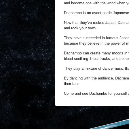
and become one with the world when y
Dachambo is an avant-garde Japanese 
Now that they’ve rocked Japan, Dacham
and rock your town.
They have succeeded in famous Japane
because they believe in the power of m
Dachambo can create many moods in th
blood seething Tribal tracks, and som
They play a mixture of dance music tha
By dancing with the audience, Dachamb
their fans.
Come and see Dachambo for yourself a