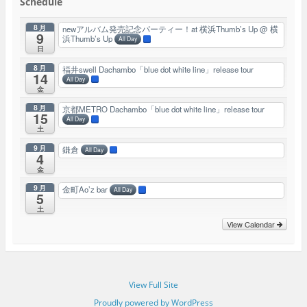
Schedule
8月
newアルバム発売記念パーティー！at 横浜Thumb’s Up
@ 横
9
浜Thumb’s Up
All Day
日
8月
福井swell Dachambo「blue dot white line」release tour
14
All Day
金
8月
京都METRO Dachambo「blue dot white line」release tour
15
All Day
土
9月
鎌倉
All Day
4
金
9月
金町Ao’z bar
All Day
5
土
View Calendar
View Full Site
Proudly powered by WordPress