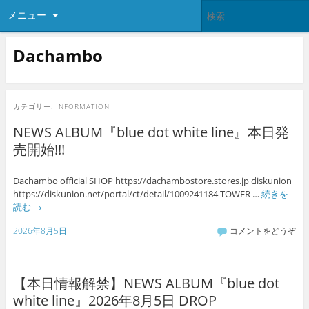
メニュー
Dachambo
カテゴリー:
INFORMATION
NEWS ALBUM『blue dot white line』本日発
売開始!!!
Dachambo official SHOP https://dachambostore.stores.jp diskunion
https://diskunion.net/portal/ct/detail/1009241184 TOWER …
続きを
読む
→
2026年8月5日
コメントをどうぞ
【本日情報解禁】NEWS ALBUM『blue dot
white line』2026年8月5日 DROP