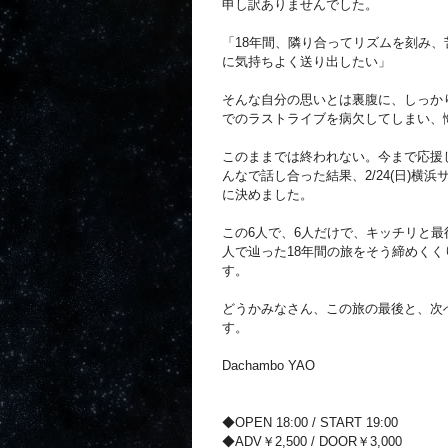
申し訳ありませんでした。
「18年間、隣り合ってリズムを刻み、
に気持ちよく送り出したい」
そんな自分の思いとは裏腹に、しっか
でのラストライブを病欠してしまい、
このままでは終われない。今まで応援
んなで話し合った結果、2/24(日)
に決めました。
この6人で、6人だけで、キッチリと最
人で辿った18年間の旅をそう締めく
す。
どうかみなさん、この旅の最後と、次
す。
Dachambo YAO
◆OPEN 18:00 / START 19:00
◆ADV￥2,500 / DOOR￥3,000