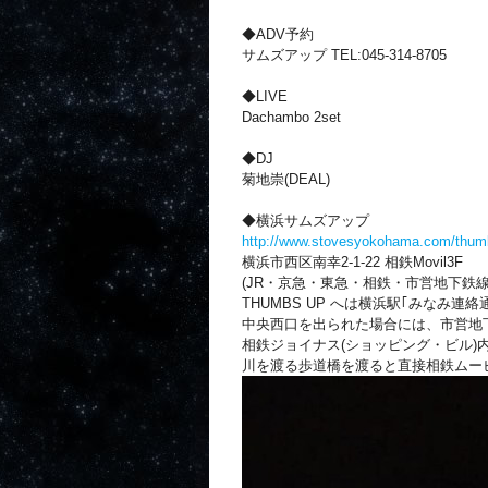
◆ADV予約
サムズアップ TEL:045-314-8705
◆LIVE
Dachambo 2set
◆DJ
菊地崇(DEAL)
◆横浜サムズアップ
http://www.stovesyokohama.com/thum
横浜市西区南幸2-1-22 相鉄Movil3F
(JR・京急・東急・相鉄・市営地下鉄線
THUMBS UP へは横浜駅｢みなみ
中央西口を出られた場合には、市営地
相鉄ジョイナス(ショッピング・ビル)
川を渡る歩道橋を渡ると直接相鉄ムービル