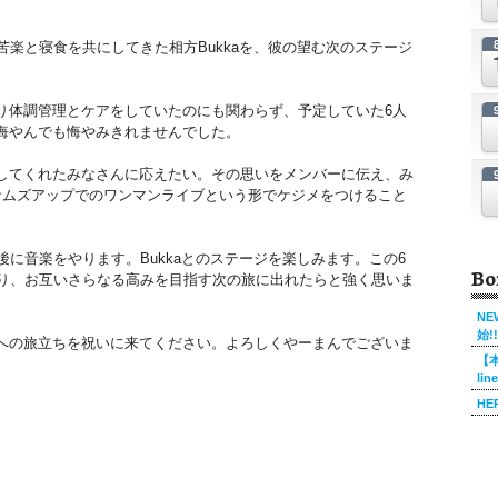
苦楽と寝食を共にしてきた相方Bukkaを、彼の望む次のステージ
り体調管理とケアをしていたのにも関わらず、予定していた6人
悔やんでも悔やみきれませんでした。
してくれたみなさんに応えたい。その思いをメンバーに伝え、み
横浜サムズアップでのワンマンライブという形でケジメをつけること
後に音楽をやります。Bukkaとのステージを楽しみます。この6
Bo
くり、お互いさらなる高みを目指す次の旅に出れたらと強く思いま
NE
始!!
への旅立ちを祝いに来てください。よろしくやーまんでございま
【本
li
HE