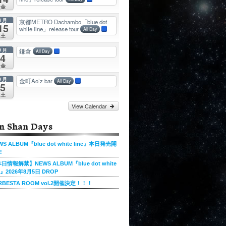
金
8月
京都METRO Dachambo「blue dot
15
white line」release tour
All Day
土
9月
鎌倉
All Day
4
金
9月
金町Ao’z bar
All Day
5
土
View Calendar
n Shan Days
WS ALBUM『blue dot white line』本日発売開
!
日情報解禁】NEWS ALBUM『blue dot white
ne』2026年8月5日 DROP
RBESTA ROOM vol.2開催決定！！！