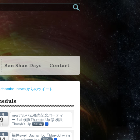
Bon Shan Days
Contact
achambo_news からのツイート
hedule
8月
newアルバム発売記念パーティ
9
ー！at 横浜Thumb’s Up
@ 横浜
Thumb’s Up
日
All Day
8月
福井swell Dachambo「blue dot white
14
line」release tour
All Day