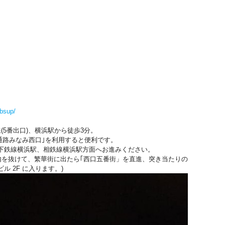
bsup/
(5番出口)、横浜駅から徒歩3分。
連絡通路みなみ西口｣を利用すると便利です。
下鉄線横浜駅、相鉄線横浜駅方面へお進みください。
内を抜けて、繁華街に出たら｢西口五番街」を直進、突き当たりの
 2F に入ります。)