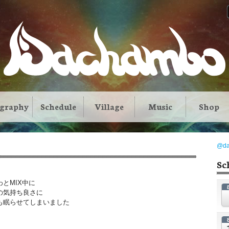
ography
Schedule
Village
Music
Shop
@d
Sc
とMIX中に
の気持ち良さに
も眠らせてしまいました