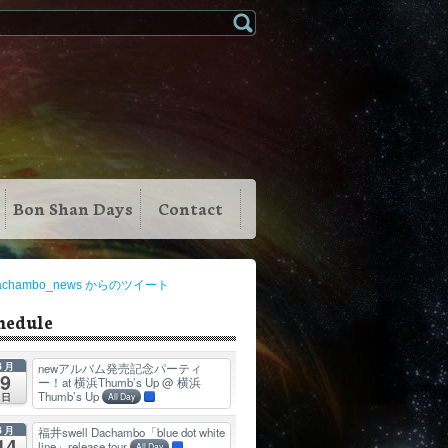
Bon Shan Days
Contact
achambo_news からのツイート
hedule
8月
newアルバム発売記念パーティ
9
ー！at 横浜Thumb’s Up
@ 横浜
Thumb’s Up
日
All Day
8月
福井swell Dachambo「blue dot white
14
line」release tour
All Day