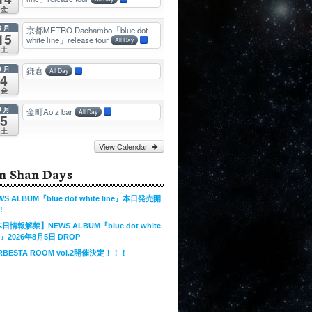
金
8月
京都METRO Dachambo「blue dot
15
white line」release tour
All Day
土
9月
鎌倉
All Day
4
金
9月
金町Ao’z bar
All Day
5
土
View Calendar
n Shan Days
WS ALBUM『blue dot white line』本日発売開
!
日情報解禁】NEWS ALBUM『blue dot white
ne』2026年8月5日 DROP
RBESTA ROOM vol.2開催決定！！！