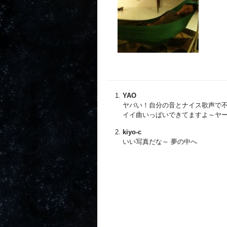
YAO
ヤバい！自分の音とナイス歌声で
イイ曲いっぱいできてますよ～ヤ
kiyo-c
いい写真だな～ 夢の中へ