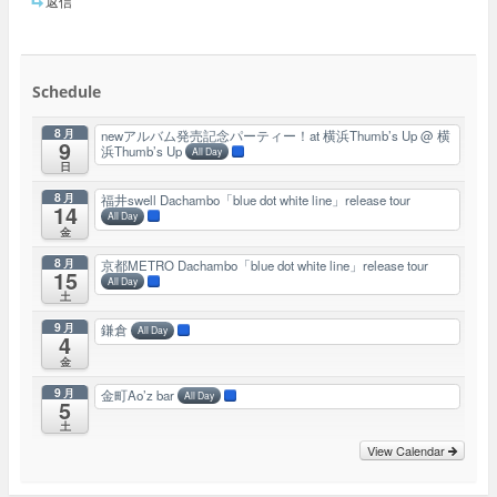
返信
Schedule
8月
newアルバム発売記念パーティー！at 横浜Thumb’s Up
@ 横
9
浜Thumb’s Up
All Day
日
8月
福井swell Dachambo「blue dot white line」release tour
14
All Day
金
8月
京都METRO Dachambo「blue dot white line」release tour
15
All Day
土
9月
鎌倉
All Day
4
金
9月
金町Ao’z bar
All Day
5
土
View Calendar