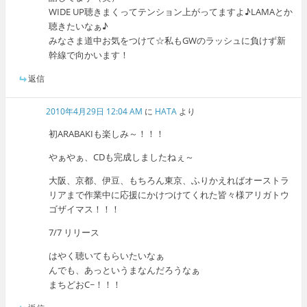
WIDE UP聴きまくってテンション上がってますよ♪LAMAとか
聴きたいなぁ♪
みなさま道中お気をつけて☆私もGWのラッシュに負けず新
幹線で向かいます！
返信
2010年4月29日 12:04 AM
に
HATA
より
初ARABAKIも楽しみ～！！！
やぁやぁ、CDも完成しましたねぇ～
大阪、京都、伊豆、もちろん東京、ふりかえればオーストラ
リアまで作業中に応援にかけつけてくれた皆々様アリガトウ
ゴザイマス！！！
7/7 リリース
はやく聴いてもらいたいなぁ
んでも、あっというまなんだろうなぁ
まちどおC~！！！