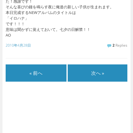
た！感謝です！
そんな喜びの鐘を鳴らす夜に俺達の新しい子供が生まれます。
本日完成するNEWアルバムのタイトルは
「イロハナ」
です！！！
意味は聞かずに覚えておいて。七夕の日解禁！！
AO
2010年4月28日
2
Replies
« 前へ
次へ »