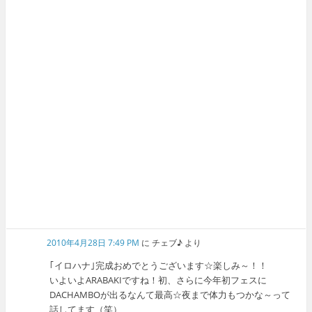
2010年4月28日 7:49 PM
に
チェブ♪
より
｢イロハナ｣完成おめでとうございます☆楽しみ～！！
いよいよARABAKIですね！初、さらに今年初フェスに
DACHAMBOが出るなんて最高☆夜まで体力もつかな～って
話してます（笑）