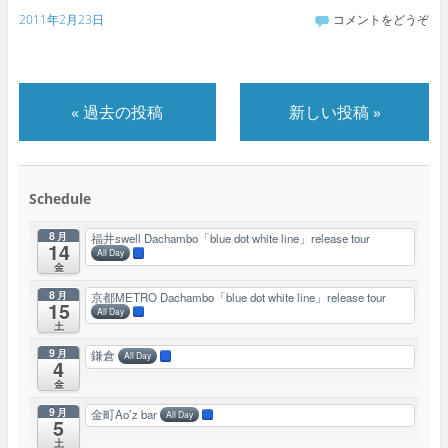
2011年2月23日
コメントをどうぞ
«
過去の投稿
新しい投稿
»
Schedule
8月
福井swell Dachambo「blue dot white line」release tour
14
All Day
金
8月
京都METRO Dachambo「blue dot white line」release tour
15
All Day
土
9月
鎌倉
All Day
4
金
9月
金町Ao’z bar
All Day
5
土