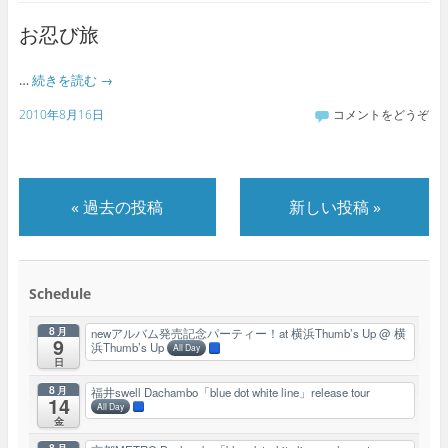
お忍び旅
…
続きを読む
→
2010年8月16日
コメントをどうぞ
«
過去の投稿
新しい投稿
»
Schedule
8月
newアルバム発売記念パーティー！at 横浜Thumb’s Up
@ 横
9
浜Thumb’s Up
All Day
日
8月
福井swell Dachambo「blue dot white line」release tour
14
All Day
金
8月