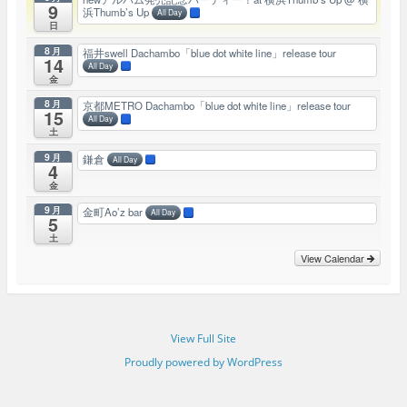
9
浜Thumb’s Up
All Day
日
8月
福井swell Dachambo「blue dot white line」release tour
14
All Day
金
8月
京都METRO Dachambo「blue dot white line」release tour
15
All Day
土
9月
鎌倉
All Day
4
金
9月
金町Ao’z bar
All Day
5
土
View Calendar
View Full Site
Proudly powered by WordPress