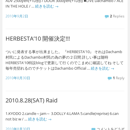
ADV 2500yen(+1D別) / DOOR 3000yen(+1D別) ■LIVE Dachambo / ACE
IN THE HOLE / …
続きを読む
→
2010年9月2日
2
Replies
HERBESTA’10 開催決定!!!
ついに発表する事が出来ました。 『HERBESTA'10』 それはDachamb
村民によるDachambo村民の為の夢の２日間 詳しい事は随時
HERBESTA'10特設blogで更新して行くのでこまめに確認してね そして
毎年売切れるのでチケットはDachambo Official …
続きを読む
→
2010年8月30日
1
Reply
2010.8.28(SAT) Raid
1.KYODO 2.candle～jam～ 3.DOLLY 4.LAMA 5.candle(reprise) 6.can
not biz w / …
続きを読む
→
2010年8月30日
コメントをどうぞ