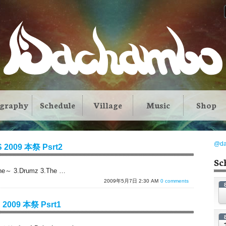
ography
Schedule
Village
Music
Shop
@d
 2009 本祭 Psrt2
Sc
e～ 3.Drumz 3.The …
2009年5月7日 2:30 AM
0 comments
 2009 本祭 Psrt1