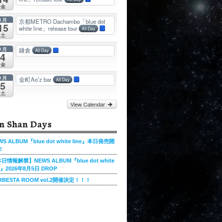
金
8月
京都METRO Dachambo「blue dot
15
white line」release tour
All Day
土
9月
鎌倉
All Day
4
金
9月
金町Ao’z bar
All Day
5
土
View Calendar
n Shan Days
WS ALBUM『blue dot white line』本日発売開
!
日情報解禁】NEWS ALBUM『blue dot white
ne』2026年8月5日 DROP
RBESTA ROOM vol.2開催決定！！！