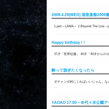
2009.4.29(WED) 渚音楽祭2009
1.jam～LAMA～ 2.Beyond The Line～
Happy birthday !！
37才「世界征服」 40才「40才から
酔って脱ぎたくなったら
ダチャンボ村にくればいいじゃん。な
…
YAOAO 17:00～＠代々木公園