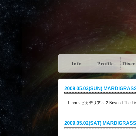
Info
Profile
Disc
2009.05.03(SUN) MARDIGRASS
1.jam～ピカデリア～ 2.Beyond The Lin
2009.05.02(SAT) MARDIGRASS