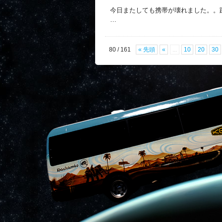
今日またしても携帯が壊れました。。
…
80 / 161
« 先頭
«
...
10
20
30