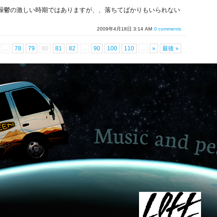
躁鬱の激しい時期ではありますが、、落ちてばかりもいられない
2009年4月18日 3:14 AM
0 comments
...
78
79
80
81
82
...
90
100
110
...
»
最後 »