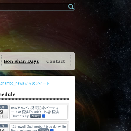
Bon Shan Days
Contact
achambo_news からのツイート
hedule
8月
newアルバム発売記念パーティ
9
ー！at 横浜Thumb’s Up
@ 横浜
Thumb’s Up
日
All Day
8月
福井swell Dachambo「blue dot white
14
line」release tour
All Day