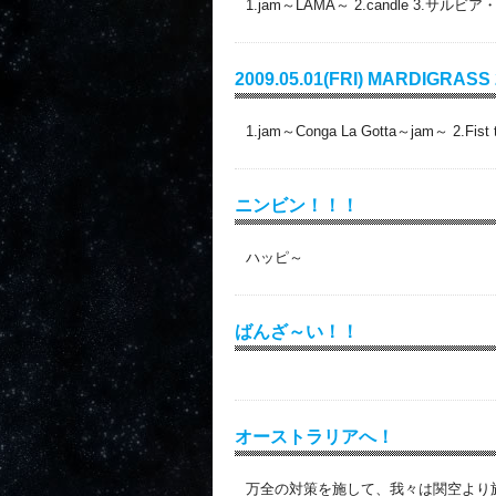
1.jam～LAMA～ 2.candle 3.サルビア
2009.05.01(FRI) MARDIGRAS
1.jam～Conga La Gotta～jam～ 2.Fist
ニンビン！！！
ハッピ～
ばんざ～い！！
オーストラリアへ！
万全の対策を施して、我々は関空より旅