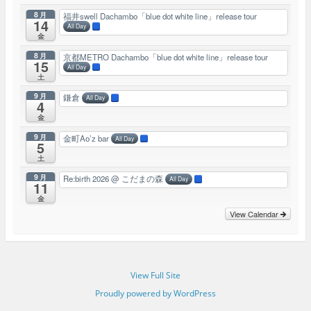
8月
福井swell Dachambo「blue dot white line」release tour
14
All Day
金
8月
京都METRO Dachambo「blue dot white line」release tour
15
All Day
土
9月
鎌倉
All Day
4
金
9月
金町Ao’z bar
All Day
5
土
9月
Re:birth 2026
@ こだまの森
All Day
11
金
View Calendar
View Full Site
Proudly powered by WordPress