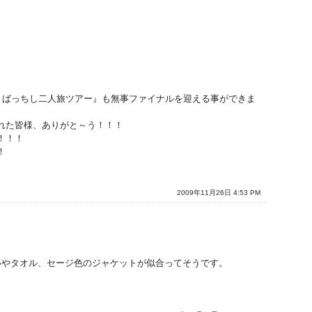
たりばっちし二人旅ツアー』も無事ファイナルを迎える事ができま
れた皆様、ありがと～う！！！
！！！
！
2009年11月26日 4:53 PM
いやタオル、セージ色のジャケットが似合ってそうです。