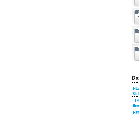
Bo
NE
始!!
【本
li
HE