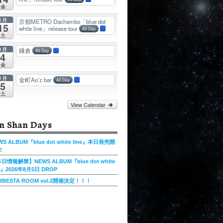
金
8月
京都METRO Dachambo「blue dot
15
white line」release tour
All Day
土
9月
鎌倉
All Day
4
金
9月
金町Ao’z bar
All Day
5
土
View Calendar
n Shan Days
WS ALBUM『blue dot white line』本日発売開
!
日情報解禁】NEWS ALBUM『blue dot white
ne』2026年8月5日 DROP
RBESTA ROOM vol.2開催決定！！！