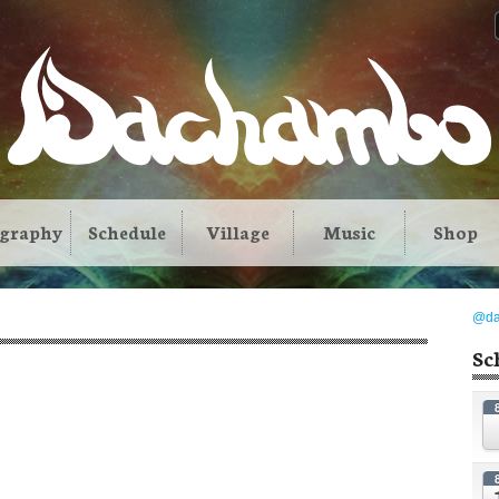
ography
Schedule
Village
Music
Shop
@d
Sc