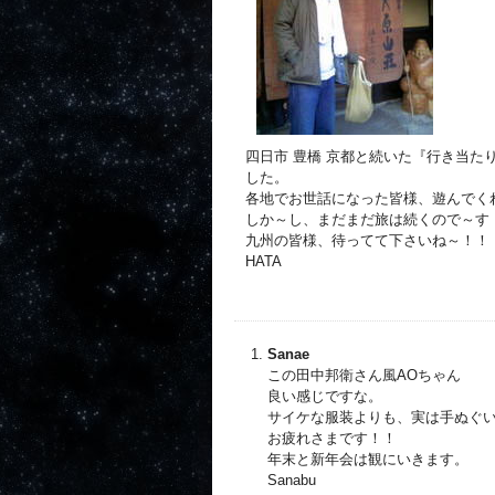
四日市 豊橋 京都と続いた『行き当
した。
各地でお世話になった皆様、遊んでく
しか～し、まだまだ旅は続くので～す
九州の皆様、待ってて下さいね～！！
HATA
Sanae
この田中邦衛さん風AOちゃん
良い感じですな。
サイケな服装よりも、実は手ぬぐ
お疲れさまです！！
年末と新年会は観にいきます。
Sanabu