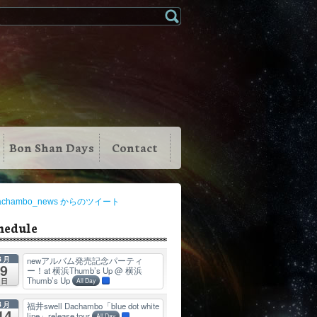
Bon Shan Days
Contact
achambo_news からのツイート
hedule
8月
newアルバム発売記念パーティ
9
ー！at 横浜Thumb’s Up
@ 横浜
Thumb’s Up
日
All Day
8月
福井swell Dachambo「blue dot white
14
line」release tour
All Day