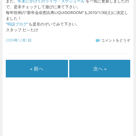
また、
年末にかけてのライヴ・スケジュール
を一気に更新しましたの
で、是非チェックして遊びに来て下さい。
毎年恒例の”新年会@恵比寿LIQUIDOROOM”も2010/1/30(土)に決定し
ました！
”特設ブログ”
も是非のぞいてみて下さい。
スタッフ だ～たけ
2009年12月1日
コメントをどうぞ
« 前へ
次へ »