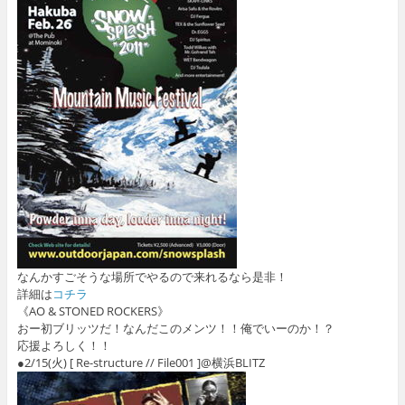
なんかすごそうな場所でやるので来れるなら是非！
詳細は
コチラ
《AO & STONED ROCKERS》
おー初ブリッツだ！なんだこのメンツ！！俺でいーのか！？
応援よろしく！！
●2/15(火) [ Re-structure // File001 ]@横浜BLITZ