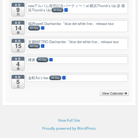
8月
newアルバム発売記念パーティー！at 横浜Thumb’s Up
@ 横
9
浜Thumb’s Up
All Day
日
8月
福井swell Dachambo「blue dot white line」release tour
14
All Day
金
8月
京都METRO Dachambo「blue dot white line」release tour
15
All Day
土
9月
鎌倉
All Day
4
金
9月
金町Ao’z bar
All Day
5
土
View Calendar
View Full Site
Proudly powered by WordPress