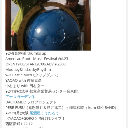
●2/4(金)横浜 thumbs up
American Roots Music Festival Vol.23
OPEN19:00/START20:00/ADV￥2800
Mooney&hisLuckyRhythm
w/Guest：MAYU(タップダンス)
YAOAO with 佐藤克彦
中村まり with 田村玄一
●2/11(祝)浅草 都立産業貿易センター台東館
アースガーデン冬
DACHAMBO ソロプロジェクト
PERE-FURU（鬼怒無月＆勝井祐二）＋梅津和時（from KIKI BAND）
●2/21(月)大阪
居酒屋くうたろう
《YAOAO+GORO 》 投げ銭ライブ！
西区新町1-22-12