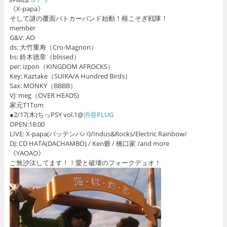
《X-papa》
そして謎の覆面パトカーバンド始動！根こそぎ戦隊！
member
G&V: AO
ds: 大竹重寿（Cro-Magnon）
bs: 鈴木徳章（blissed）
per: izpon（KINGDOM AFROCKS）
Key: Kaztake（SUIKA/A Hundred Birds）
Sax: MONKY（BBBB）
VJ: meg（OVER HEADS)
家元T1Tom
●2/17(木)ちっPSY vol.1@
渋谷PLUG
OPEN:18:00
LIVE: X-papa(バッテンパパ)/Indus&Rocks/Electric Rainbow/
DJ: CD HATA(DACHAMBO) / Ken爺 / 橋口家 /and more
《YAOAO》
ご無沙汰してます！！愛と破壊のフォークデュオ！