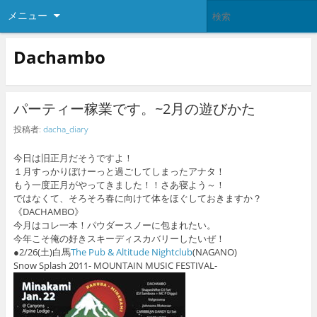
メニュー
Dachambo
パーティー稼業です。~2月の遊びかた
投稿者:
dacha_diary
今日は旧正月だそうですよ！
１月すっかりぼけーっと過ごしてしまったアナタ！
もう一度正月がやってきました！！さあ寝よう～！
ではなくて、そろそろ春に向けて体をほぐしておきますか？
《DACHAMBO》
今月はコレ一本！パウダースノーに包まれたい。
今年こそ俺の好きスキーディスカバリーしたいぜ！
●2/26(土)白馬
The Pub & Altitude Nightclub
(NAGANO)
Snow Splash 2011- MOUNTAIN MUSIC FESTIVAL-