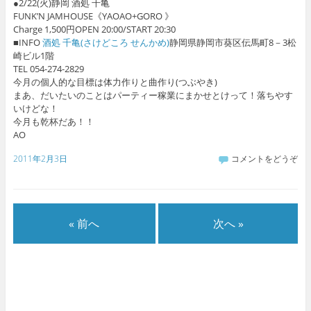
●2/22(火)静岡 酒処 千亀
FUNK’N JAMHOUSE《YAOAO+GORO 》
Charge 1,500円OPEN 20:00/START 20:30
■INFO
酒処 千亀(さけどころ せんかめ)
静岡県静岡市葵区伝馬町8－3松
崎ビル1階
TEL 054-274-2829
今月の個人的な目標は体力作りと曲作り(つぶやき)
まあ、だいたいのことはパーティー稼業にまかせとけって！落ちやす
いけどな！
今月も乾杯だあ！！
AO
2011年2月3日
コメントをどうぞ
« 前へ
次へ »