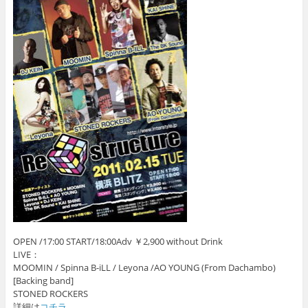
OPEN /17:00 START/18:00Adv ￥2,900 without Drink
LIVE：
MOOMIN / Spinna B-iLL / Leyona /AO YOUNG (From Dachambo)
[Backing band]
STONED ROCKERS
詳細は
コチラ