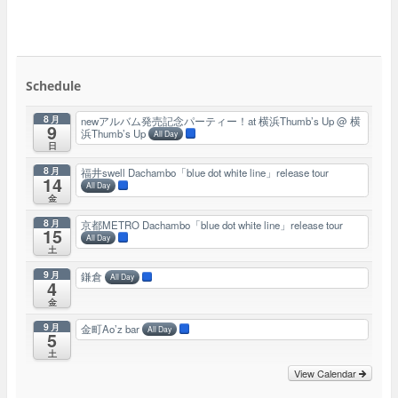
Schedule
8月
newアルバム発売記念パーティー！at 横浜Thumb’s Up
@ 横
9
浜Thumb’s Up
All Day
日
8月
福井swell Dachambo「blue dot white line」release tour
14
All Day
金
8月
京都METRO Dachambo「blue dot white line」release tour
15
All Day
土
9月
鎌倉
All Day
4
金
9月
金町Ao’z bar
All Day
5
土
View Calendar