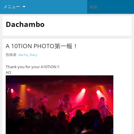
メニュー
Dachambo
A 10TION PHOTO第一報！
投稿者:
dacha_diary
Thank you for your A10TION !!
AO