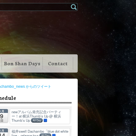
Bon Shan Days
Contact
achambo_news からのツイート
hedule
8月
newアルバム発売記念パーティ
9
ー！at 横浜Thumb’s Up
@ 横浜
Thumb’s Up
日
All Day
8月
福井swell Dachambo「blue dot white
14
line」release tour
All Day