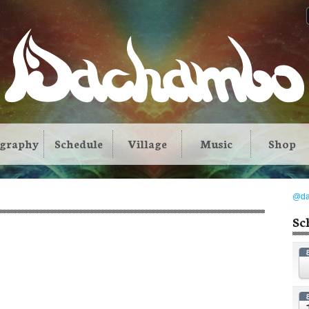
ography
Schedule
Village
Music
Shop
@d
Sc