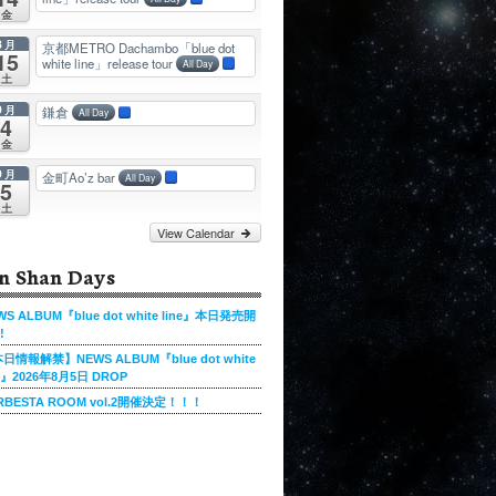
金
8月
京都METRO Dachambo「blue dot
15
white line」release tour
All Day
土
9月
鎌倉
All Day
4
金
9月
金町Ao’z bar
All Day
5
土
View Calendar
n Shan Days
WS ALBUM『blue dot white line』本日発売開
!
日情報解禁】NEWS ALBUM『blue dot white
ne』2026年8月5日 DROP
RBESTA ROOM vol.2開催決定！！！