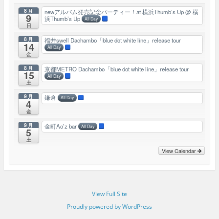
8月
newアルバム発売記念パーティー！at 横浜Thumb’s Up
@ 横
9
浜Thumb’s Up
All Day
日
8月
福井swell Dachambo「blue dot white line」release tour
14
All Day
金
8月
京都METRO Dachambo「blue dot white line」release tour
15
All Day
土
9月
鎌倉
All Day
4
金
9月
金町Ao’z bar
All Day
5
土
View Calendar
View Full Site
Proudly powered by WordPress