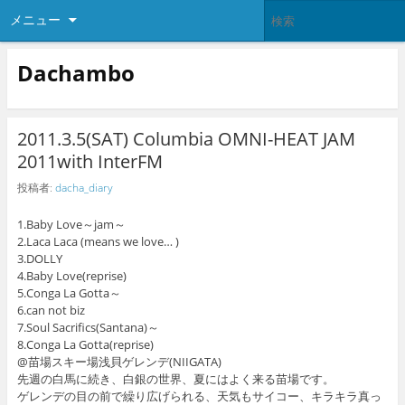
メニュー
Dachambo
2011.3.5(SAT) Columbia OMNI-HEAT JAM
2011with InterFM
投稿者:
dacha_diary
1.Baby Love～jam～
2.Laca Laca (means we love… )
3.DOLLY
4.Baby Love(reprise)
5.Conga La Gotta～
6.can not biz
7.Soul Sacrifics(Santana)～
8.Conga La Gotta(reprise)
@苗場スキー場浅貝ゲレンデ(NIIGATA)
先週の白馬に続き、白銀の世界、夏にはよく来る苗場です。
ゲレンデの目の前で繰り広げられる、天気もサイコー、キラキラ真っ