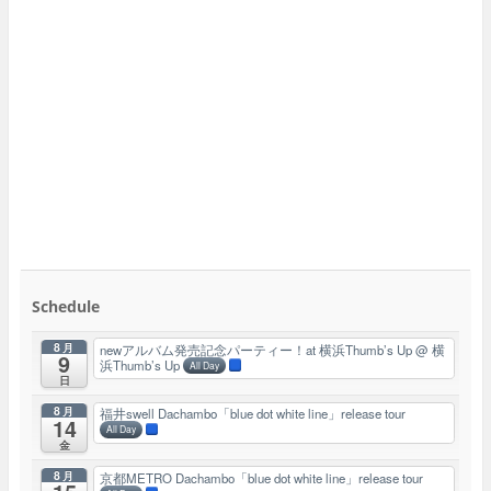
Schedule
8月
newアルバム発売記念パーティー！at 横浜Thumb’s Up
@ 横
9
浜Thumb’s Up
All Day
日
8月
福井swell Dachambo「blue dot white line」release tour
14
All Day
金
8月
京都METRO Dachambo「blue dot white line」release tour