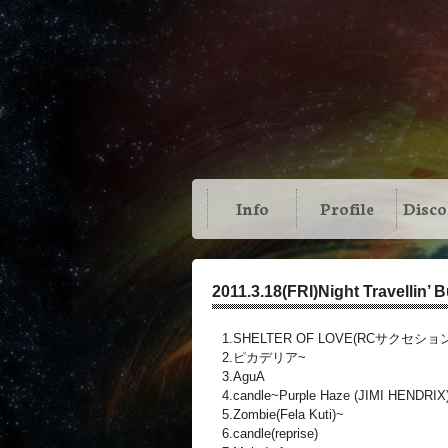
Info
Profile
Disc
2011.3.18(FRI)Night Travellin’ B
1.SHELTER OF LOVE(RCサクセショ
2.ピカデリア~
3.AguA
4.candle~Purple Haze (JIMI HENDRIX
5.Zombie(Fela Kuti)~
6.candle(reprise)