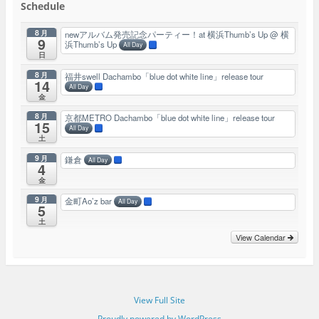
Schedule
8月
newアルバム発売記念パーティー！at 横浜Thumb’s Up
@ 横
9
浜Thumb’s Up
All Day
日
8月
福井swell Dachambo「blue dot white line」release tour
14
All Day
金
8月
京都METRO Dachambo「blue dot white line」release tour
15
All Day
土
9月
鎌倉
All Day
4
金
9月
金町Ao’z bar
All Day
5
土
View Calendar
View Full Site
Proudly powered by WordPress