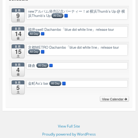
8月
newアルバム発売記念パーティー！at 横浜Thumb’s Up
@ 横
9
浜Thumb’s Up
All Day
日
8月
福井swell Dachambo「blue dot white line」release tour
14
All Day
金
8月
京都METRO Dachambo「blue dot white line」release tour
15
All Day
土
9月
鎌倉
All Day
4
金
9月
金町Ao’z bar
All Day
5
土
View Calendar
View Full Site
Proudly powered by WordPress