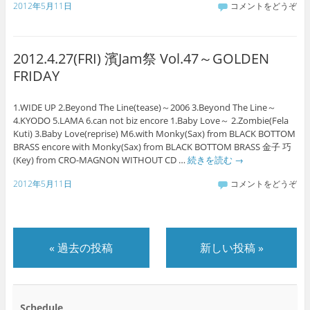
2012年5月11日
コメントをどうぞ
2012.4.27(FRI) 濱Jam祭 Vol.47～GOLDEN
FRIDAY
1.WIDE UP 2.Beyond The Line(tease)～2006 3.Beyond The Line～
4.KYODO 5.LAMA 6.can not biz encore 1.Baby Love～ 2.Zombie(Fela
Kuti) 3.Baby Love(reprise) M6.with Monky(Sax) from BLACK BOTTOM
BRASS encore with Monky(Sax) from BLACK BOTTOM BRASS 金子 巧
(Key) from CRO-MAGNON WITHOUT CD …
続きを読む
→
2012年5月11日
コメントをどうぞ
«
過去の投稿
新しい投稿
»
Schedule