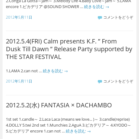
2.Conga La Gotta～jam～ 3.Melody Life 4.Baby Love～jam～ 5.LAMA
encore 1.ピカデリア @SOUND SHOWER …
続きを読む
→
2012年5月11日
コメントをどうぞ
2012.5.4(FRI) Calm presents K.F. ” From
Dusk Till Dawn ” Release Party supported by
THE STAR FESTIVAL
1.LAMA 2.can not …
続きを読む
→
2012年5月11日
コメントをどうぞ
2012.5.2(水) FANTASIA × DACHAMBO
1st set 1.candle～ 2.Laca Laca (means we love... )～ 3.candle(reprise)
4.DOLLY 5.twi 2nd set 1.Munchies 2.AguA 3.ピカデリア～ 4.KYODO～
5.ピカデリア encore 1.can not …
続きを読む
→