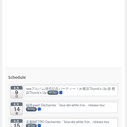
Schedule
8月
newアルバム発売記念パーティー！at 横浜Thumb’s Up
@ 横
9
浜Thumb’s Up
All Day
日
8月
福井swell Dachambo「blue dot white line」release tour
14
All Day
金
8月
京都METRO Dachambo「blue dot white line」release tour
15
All Day