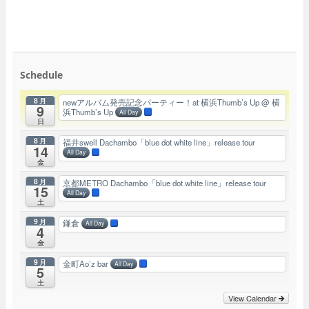
Schedule
8月
newアルバム発売記念パーティー！at 横浜Thumb’s Up
@ 横
9
浜Thumb’s Up
All Day
日
8月
福井swell Dachambo「blue dot white line」release tour
14
All Day
金
8月
京都METRO Dachambo「blue dot white line」release tour
15
All Day
土
9月
鎌倉
All Day
4
金
9月
金町Ao’z bar
All Day
5
土
View Calendar