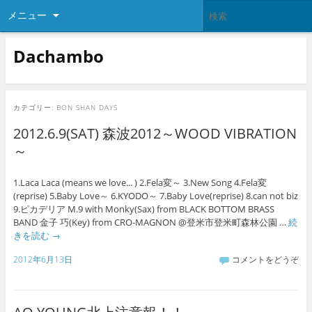
メニュー
Dachambo
カテゴリー:
BON SHAN DAYS
2012.6.9(SAT) 森波2012～WOOD VIBRATION
～
1.Laca Laca (means we love... ) 2.Fela変～ 3.New Song 4.Fela変
(reprise) 5.Baby Love～ 6.KYODO～ 7.Baby Love(reprise) 8.can not biz
9.ピカデリア M.9 with Monky(Sax) from BLACK BOTTOM BRASS
BAND 金子 巧(Key) from CRO-MAGNON @登米市登米町森林公園 …
続
きを読む
→
2012年6月13日
コメントをどうぞ