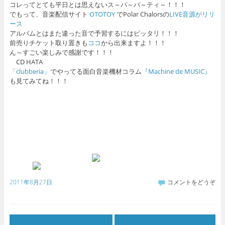
コレってとても平日とは思えないス～パ～パ～ティ～！！！
でもって、音楽配信サイト
OTOTOY
でPolar Chalorsの
LIVE音源がリリ
ース
アルバムとはまた違った音で予習するにはピッタリ！！！
前売りチケット取り置きも
ココ
から出来ますよ！！！
ん～すごい楽しみで感謝です！！！
CD HATA
「clubberia」
でやってる面白音楽機材コラム
『Machine de MUSIC』
も見てみてね！！！
2011年8月27日
コメントをどうぞ