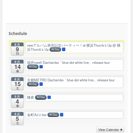
Schedule
8月
newアルバム発売記念パーティー！at 横浜Thumb’s Up
@ 横
9
浜Thumb’s Up
All Day
日
8月
福井swell Dachambo「blue dot white line」release tour
14
All Day
金
8月
京都METRO Dachambo「blue dot white line」release tour
15
All Day
土
9月
鎌倉
All Day
4
金
9月
金町Ao’z bar
All Day
5
土
View Calendar