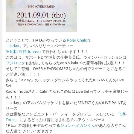
ということで、HATAがやっている
Polar Chalors
「a day」
アルバムリリースパーティー
9/1(木) 渋谷clubasia
で行われちゃいます！！！
この日は、サポートDrでお初の今井良英氏、ツインパーカッションは
フジロック
もお供してもらったeno＆kakueiの豪華布陣に決定！！！
そしてご存知、OVER HEADSのMEGちゃんのVJでスゲーことになるこ
と間違い無し！！！
さらに「a day」のミックスダウンをやってくれたKOYASくんのLive
Set
Kaoru Inoueさん、Calmさんもこの日はLive Setってメッチャ豪華じゃ
ん！！！
「a day」のアルバムジャケットを描いたSENEKTくんのLIVE PAINTあ
り～の
2Fは素敵なアンビエント・パーティーをプロデュースしている
「Off-
Tone」
によるどっぷり音にはまれるチルアウトスペース
1F bar のDJ陣もモデルやってる
ジュンヘイガンくん
やあんな人やこん
な人達でワイワイガヤガヤ