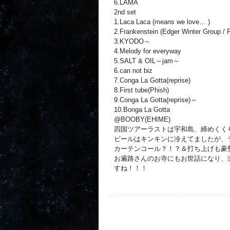
6.LAMA
2nd set
1.Laca Laca (means we love… )
2.Frankenstein (Edger Winter Group / 
3.KYODO～
4.Melody for everyway
5.SALT & OIL～jam～
6.can not biz
7.Conga La Gotta(reprise)
8.First tube(Phish)
9.Conga La Gotta(reprise)～
10.Bonga La Gotta
@BOOBY(EHIME)
四国ツアーラストは宇和島、締めくく
ビールはキンキンに冷えてましたが、
カーテンコール？！？＆打ち上げも豪
お遍路さんのお寺にもお世話になり、
すね！！！