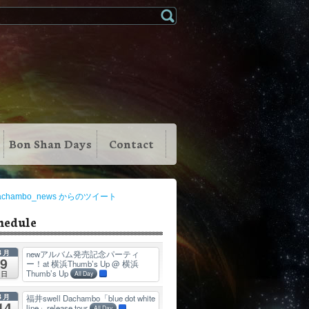
Bon Shan Days
Contact
achambo_news からのツイート
hedule
8月
newアルバム発売記念パーティ
9
ー！at 横浜Thumb’s Up
@ 横浜
Thumb’s Up
日
All Day
8月
福井swell Dachambo「blue dot white
14
line」release tour
All Day