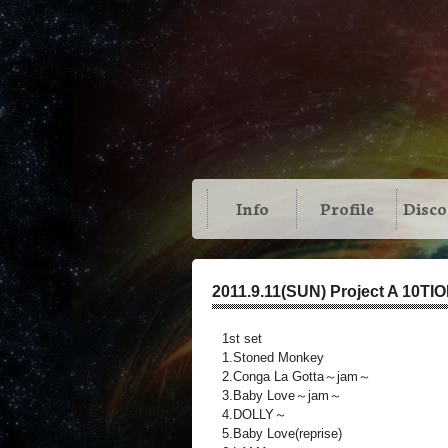
Info
Profile
Disc
2011.9.11(SUN) Project A 10T
1st set
1.Stoned Monkey
2.Conga La Gotta～jam～
3.Baby Love～jam～
4.DOLLY～
5.Baby Love(reprise)