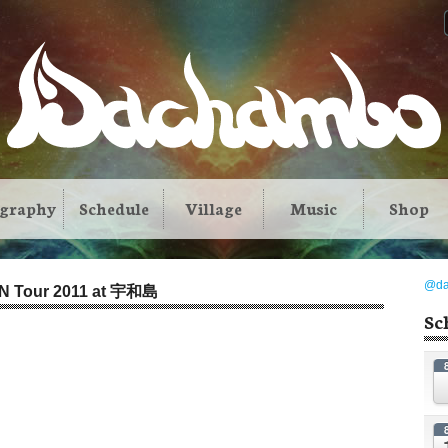
ography
Schedule
Village
Music
Shop
@d
ION Tour 2011 at 宇和島
Sc