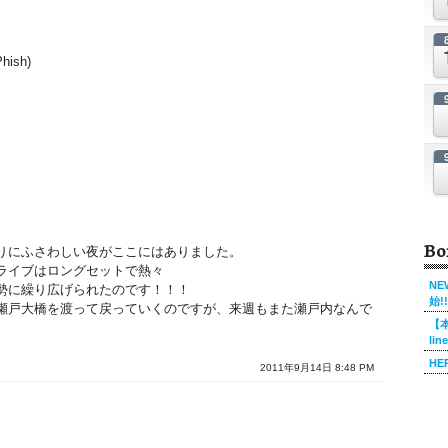
Phish)
Bo
りにふさわしい夜がここにはありました。
ライブはロングセットで熱々
NE
勢に繰り広げられたのです！！！
始!!
瀬戸大橋を渡って戻っていくのですが、来週もまた瀬戸内なんで
【本
li
HE
2011年9月14日 8:48 PM