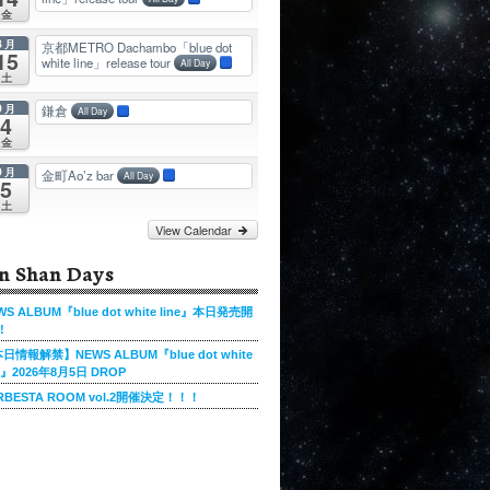
金
8月
京都METRO Dachambo「blue dot
15
white line」release tour
All Day
土
9月
鎌倉
All Day
4
金
9月
金町Ao’z bar
All Day
5
土
View Calendar
n Shan Days
WS ALBUM『blue dot white line』本日発売開
!
日情報解禁】NEWS ALBUM『blue dot white
ne』2026年8月5日 DROP
RBESTA ROOM vol.2開催決定！！！