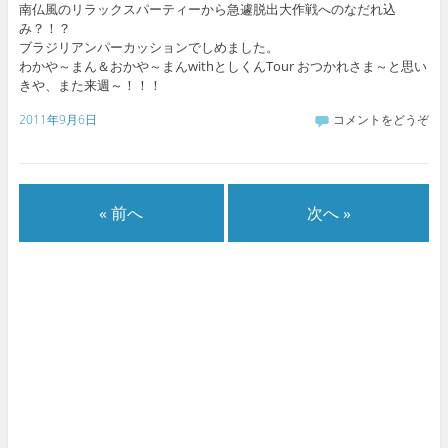
南仏風のリラックスパーティーから急遽脱出大作戦へのなだれ込
み？！？
ブラジリアンパーカッションでしめました。
わかや～まん＆おかや～まんwithとしくんTour おつかれさま～と思い
きや、また来週～！！！
2011年9月6日
コメントをどうぞ
« 前へ
次へ »