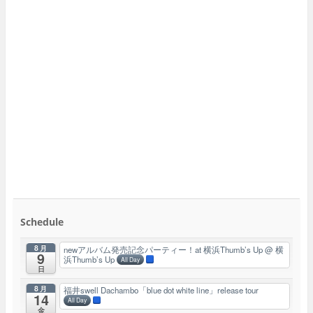
Schedule
8月
newアルバム発売記念パーティー！at 横浜Thumb’s Up
@ 横
9
浜Thumb’s Up
All Day
日
8月
福井swell Dachambo「blue dot white line」release tour
14
All Day
金