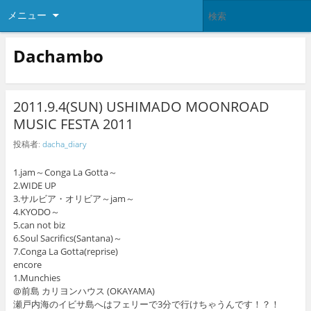
メニュー
Dachambo
2011.9.4(SUN) USHIMADO MOONROAD
MUSIC FESTA 2011
投稿者:
dacha_diary
1.jam～Conga La Gotta～
2.WIDE UP
3.サルビア・オリビア～jam～
4.KYODO～
5.can not biz
6.Soul Sacrifics(Santana)～
7.Conga La Gotta(reprise)
encore
1.Munchies
@前島 カリヨンハウス (OKAYAMA)
瀬戸内海のイビサ島へはフェリーで3分で行けちゃうんです！？！