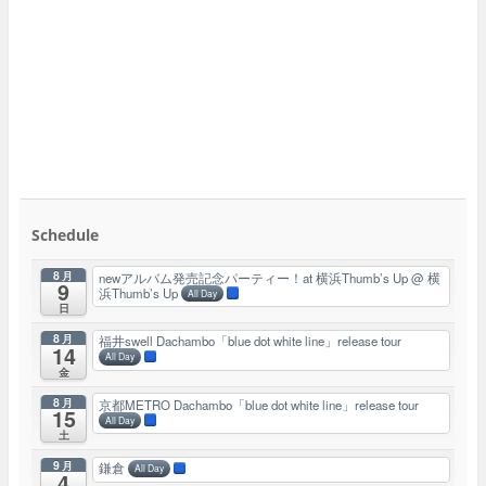
Schedule
8月
newアルバム発売記念パーティー！at 横浜Thumb’s Up
@ 横
9
浜Thumb’s Up
All Day
日
8月
福井swell Dachambo「blue dot white line」release tour
14
All Day
金
8月
京都METRO Dachambo「blue dot white line」release tour
15
All Day
土
9月
鎌倉
All Day
4