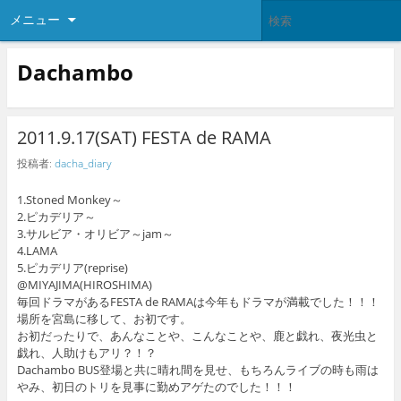
メニュー
Dachambo
2011.9.17(SAT) FESTA de RAMA
投稿者:
dacha_diary
1.Stoned Monkey～
2.ピカデリア～
3.サルビア・オリビア～jam～
4.LAMA
5.ピカデリア(reprise)
@MIYAJIMA(HIROSHIMA)
毎回ドラマがあるFESTA de RAMAは今年もドラマが満載でした！！！
場所を宮島に移して、お初です。
お初だったりで、あんなことや、こんなことや、鹿と戯れ、夜光虫と
戯れ、人助けもアリ？！？
Dachambo BUS登場と共に晴れ間を見せ、もちろんライブの時も雨は
やみ、初日のトリを見事に勤めアゲたのでした！！！