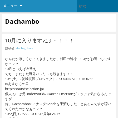
メニュー
Dachambo
10月に入りますねぇ～！！！
投稿者:
dacha_diary
なんだか涼しくなってきましたが、村民の皆様、いかがお過ごしです
か？？？
10月といえば衣替え
でも、まだまだ野外パ～リ～も続きます！！！
10/1(土) ～茨城復興プロジェクト～SOUND SELECTION’11
@あすなろの里
http://soundselection.jp/
個人的には元UnderworldのDarren Emersonがメッチャ気になるんで
すが
昔、Dachamboのアナログ12inchを手渡ししたことあるんですが聴い
てくれたのかなぁ？？？
10/2(日) GRASSROOTS15周年PARTY