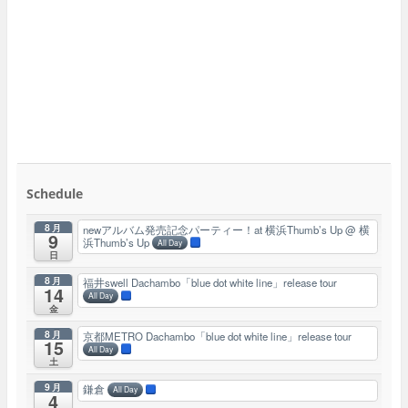
Schedule
8月
newアルバム発売記念パーティー！at 横浜Thumb’s Up
@ 横
9
浜Thumb’s Up
All Day
日
8月
福井swell Dachambo「blue dot white line」release tour
14
All Day
金
8月
京都METRO Dachambo「blue dot white line」release tour
15
All Day
土
9月
鎌倉
All Day
4