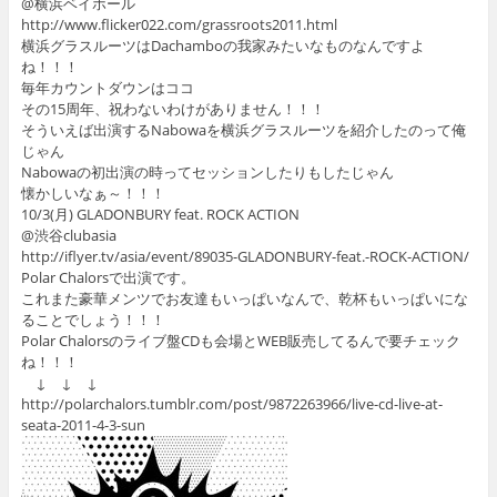
@横浜ベイホール
http://www.flicker022.com/grassroots2011.html
横浜グラスルーツはDachamboの我家みたいなものなんですよ
ね！！！
毎年カウントダウンはココ
その15周年、祝わないわけがありません！！！
そういえば出演するNabowaを横浜グラスルーツを紹介したのって俺
じゃん
Nabowaの初出演の時ってセッションしたりもしたじゃん
懐かしいなぁ～！！！
10/3(月) GLADONBURY feat. ROCK ACTION
@渋谷clubasia
http://iflyer.tv/asia/event/89035-GLADONBURY-feat.-ROCK-ACTION/
Polar Chalorsで出演です。
これまた豪華メンツでお友達もいっぱいなんで、乾杯もいっぱいにな
ることでしょう！！！
Polar Chalorsのライブ盤CDも会場とWEB販売してるんで要チェック
ね！！！
↓ ↓ ↓
http://polarchalors.tumblr.com/post/9872263966/live-cd-live-at-
seata-2011-4-3-sun