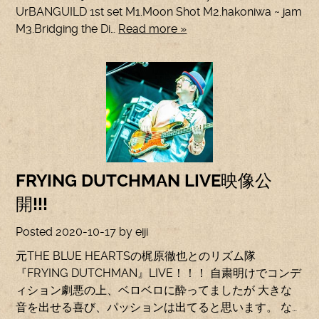
UrBANGUILD 1st set M1.Moon Shot M2.hakoniwa ~ jam
M3.Bridging the Di…
Read more »
FRYING DUTCHMAN LIVE映像公
開!!!
Posted
2020-10-17
by
eiji
元THE BLUE HEARTSの梶原徹也とのリズム隊
『FRYING DUTCHMAN』LIVE！！！ 自粛明けでコンデ
ィション劇悪の上、ベロベロに酔ってましたが 大きな
音を出せる喜び、パッションは出てると思います。 な…