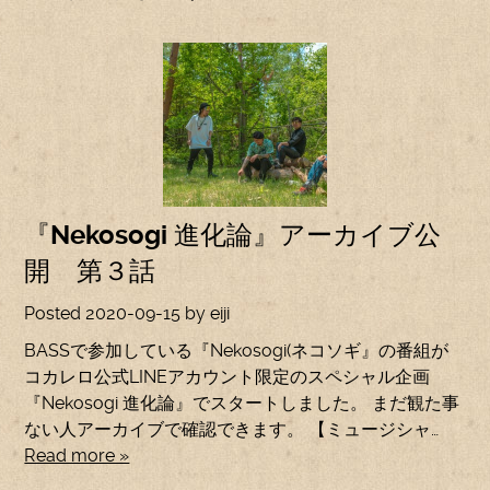
『Nekosogi 進化論』アーカイブ公
開 第３話
Posted
2020-09-15
by
eiji
BASSで参加している『Nekosogi(ネコソギ』の番組が
コカレロ公式LINEアカウント限定のスペシャル企画
『Nekosogi 進化論』でスタートしました。 まだ観た事
ない人アーカイブで確認できます。 【ミュージシャ…
Read more »