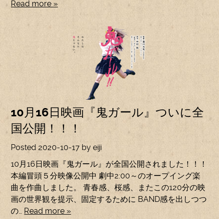
Read more »
10月16日映画『鬼ガール』ついに全
国公開！！！
Posted
2020-10-17
by
eiji
10月16日映画『鬼ガール』が全国公開されました！！！
本編冒頭５分映像公開中 劇中2:00～のオープイング楽
曲を作曲しました。 青春感、桜感、またこの120分の映
画の世界観を提示、固定するために BAND感を出しつつ
の…
Read more »