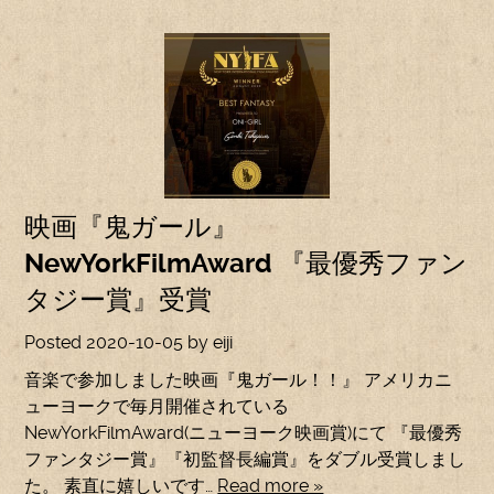
映画『鬼ガール』
NewYorkFilmAward 『最優秀ファン
タジー賞』受賞
Posted
2020-10-05
by
eiji
音楽で参加しました映画『鬼ガール！！』 アメリカニ
ューヨークで毎月開催されている
NewYorkFilmAward(ニューヨーク映画賞)にて 『最優秀
ファンタジー賞』『初監督長編賞』をダブル受賞しまし
た。 素直に嬉しいです…
Read more »