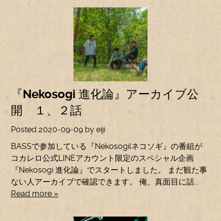
『Nekosogi 進化論』アーカイブ公
開 １、２話
Posted
2020-09-09
by
eiji
BASSで参加している『Nekosogi(ネコソギ』の番組が
コカレロ公式LINEアカウント限定のスペシャル企画
『Nekosogi 進化論』でスタートしました。 まだ観た事
ない人アーカイブで確認できます。 俺、真面目に話…
Read more »