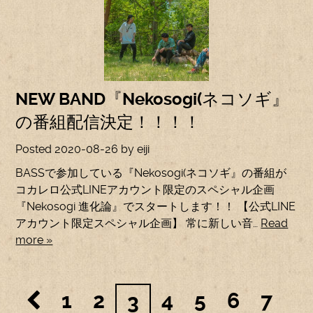
NEW BAND『Nekosogi(ネコソギ』
の番組配信決定！！！！
Posted
2020-08-26
by
eiji
BASSで参加している『Nekosogi(ネコソギ』の番組が
コカレロ公式LINEアカウント限定のスペシャル企画
『Nekosogi 進化論』でスタートします！！ 【公式LINE
アカウント限定スペシャル企画】 常に新しい音…
Read
more »
1
2
4
5
6
7
3