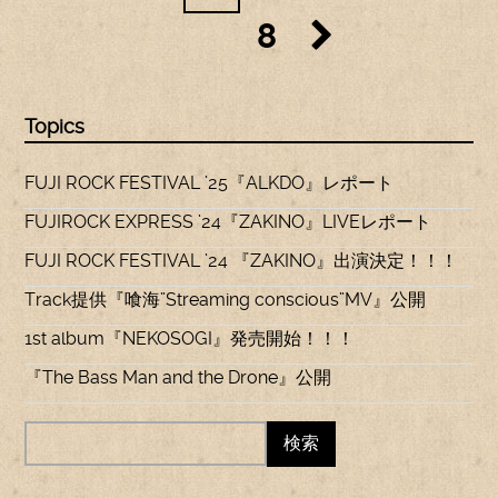
8
Topics
FUJI ROCK FESTIVAL ’25『ALKDO』レポート
FUJIROCK EXPRESS ’24『ZAKINO』LIVEレポート
FUJI ROCK FESTIVAL ’24 『ZAKINO』出演決定！！！
Track提供『喰海”Streaming conscious”MV』公開
1st album『NEKOSOGI』発売開始！！！
『The Bass Man and the Drone』公開