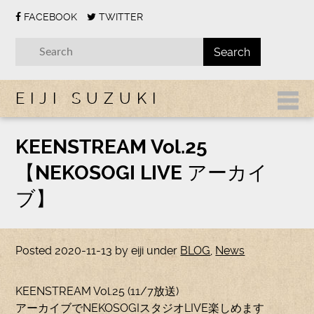
FACEBOOK
TWITTER
EIJI SUZUKI
KEENSTREAM Vol.25
【NEKOSOGI LIVE アーカイ
ブ】
Posted
2020-11-13
by
eiji
under
BLOG
,
News
KEENSTREAM Vol.25 (11/7放送)
アーカイブでNEKOSOGIスタジオLIVE楽しめます