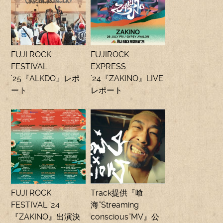
FUJI ROCK
FUJIROCK
FESTIVAL
EXPRESS
’25『ALKDO』レポ
’24『ZAKINO』LIVE
ート
レポート
FUJI ROCK
Track提供『喰
FESTIVAL ’24
海”Streaming
『ZAKINO』出演決
conscious”MV』公