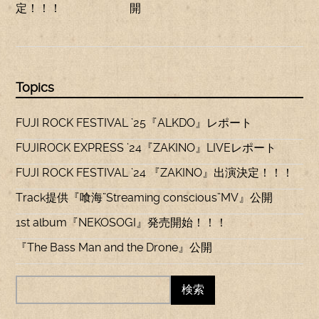
定！！！
開
Topics
FUJI ROCK FESTIVAL ’25『ALKDO』レポート
FUJIROCK EXPRESS ’24『ZAKINO』LIVEレポート
FUJI ROCK FESTIVAL ’24 『ZAKINO』出演決定！！！
Track提供『喰海”Streaming conscious”MV』公開
1st album『NEKOSOGI』発売開始！！！
『The Bass Man and the Drone』公開