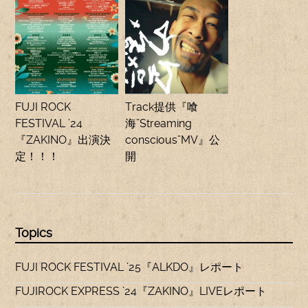
FUJI ROCK
Track提供『喰
FESTIVAL ’24
海”Streaming
『ZAKINO』出演決
conscious”MV』公
定！！！
開
Topics
FUJI ROCK FESTIVAL ’25『ALKDO』レポート
FUJIROCK EXPRESS ’24『ZAKINO』LIVEレポート