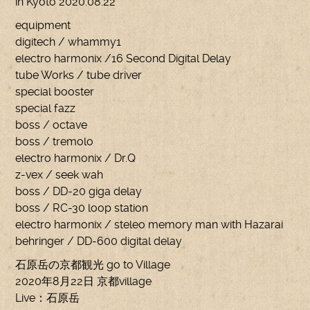
in Kyoto 2020.08.22
equipment
digitech / whammy1
electro harmonix /16 Second Digital Delay
tube Works / tube driver
special booster
special fazz
boss / octave
boss / tremolo
electro harmonix / Dr.Q
z-vex / seek wah
boss / DD-20 giga delay
boss / RC-30 loop station
electro harmonix / steleo memory man with Hazarai
behringer / DD-600 digital delay
石原岳の京都観光 go to Village
2020年8月22日 京都village
Live：石原岳