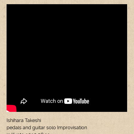
Ishihara Takeshi
pedals and guitar solo Improvisation