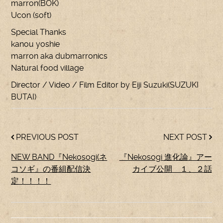
marron(BOK)
Ucon (soft)
Special Thanks
kanou yoshie
marron aka dubmarronics
Natural food village
Director / Video / Film Editor by Eiji Suzuki(SUZUKI
BUTAI)
PREVIOUS POST
NEXT POST
NEW BAND『Nekosogi(ネ
『Nekosogi 進化論』アー
コソギ』の番組配信決
カイブ公開 １、２話
定！！！！