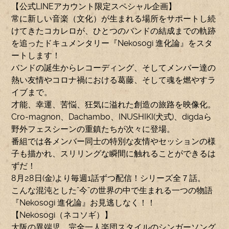
【公式LINEアカウント限定スペシャル企画】
常に新しい音楽（文化）が生まれる場所をサポートし続
けてきたコカレロが、ひとつのバンドの結成までの軌跡
を追ったドキュメンタリー『Nekosogi 進化論』をスタ
ートします！
バンドの誕生からレコーディング、そしてメンバー達の
熱い友情やコロナ禍における葛藤、そして魂を燃やすラ
イブまで。
才能、幸運、苦悩、狂気に溢れた創造の旅路を映像化。
Cro-magnon、Dachambo、INUSHIKI(犬式)、digdaら
野外フェスシーンの重鎮たちが次々に登場。
番組では各メンバー同士の特別な友情やセッションの様
子も描かれ、スリリングな瞬間に触れることができるは
ずだ！
8月28日(金)より毎週1話ずつ配信！シリーズ全７話。
こんな混沌とした”今”の世界の中で生まれる一つの物語
『Nekosogi 進化論』お見逃しなく！！
【Nekosogi（ネコソギ）】
大阪の異端児、完全一人楽団スタイルのシンガーソング