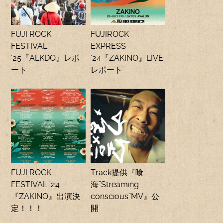
FUJI ROCK
FUJIROCK
FESTIVAL
EXPRESS
’25『ALKDO』レポ
’24『ZAKINO』LIVE
ート
レポート
FUJI ROCK
Track提供『喰
FESTIVAL ’24
海”Streaming
『ZAKINO』出演決
conscious”MV』公
定！！！
開