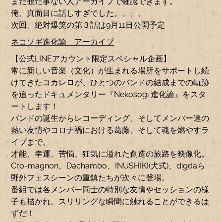
まだ観た事ない人アーカイブで確認できます。
俺、真面目に話しすぎでした。。。。
次回、絶対爆笑の第３話は9月11日公開予定
ネコソギ進化論 アーカイブ
【公式LINEアカウント限定スペシャル企画】
常に新しい音楽（文化）が生まれる場所をサポートし続
けてきたコカレロが、ひとつのバンドの結成までの軌跡
を追ったドキュメンタリー『Nekosogi 進化論』をスタ
ートします！
バンドの誕生からレコーディング、そしてメンバー達の
熱い友情やコロナ禍における葛藤、そして魂を燃やすラ
イブまで。
才能、幸運、苦悩、狂気に溢れた創造の旅路を映像化。
Cro-magnon、Dachambo、INUSHIKI(犬式)、digdaら
野外フェスシーンの重鎮たちが次々に登場。
番組では各メンバー同士の特別な友情やセッションの様
子も描かれ、スリリングな瞬間に触れることができるは
ずだ！