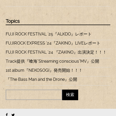
Topics
FUJI ROCK FESTIVAL ’25『ALKDO』レポート
FUJIROCK EXPRESS ’24『ZAKINO』LIVEレポート
FUJI ROCK FESTIVAL ’24 『ZAKINO』出演決定！！！
Track提供『喰海”Streaming conscious”MV』公開
1st album『NEKOSOGI』発売開始！！！
『The Bass Man and the Drone』公開