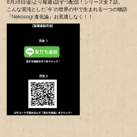
8月28日(金)より毎週1話ずつ配信！シリーズ全７話。
こんな混沌とした”今”の世界の中で生まれる一つの物語
『Nekosogi 進化論』お見逃しなく！！