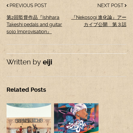
PREVIOUS POST
NEXT POST
第2回監督作品『Ishihara
『Nekosogi 進化論』アー
Takeshi pedals and guitar
カイブ公開 第３話
solo Improvisation』
Written by
eiji
Related Posts