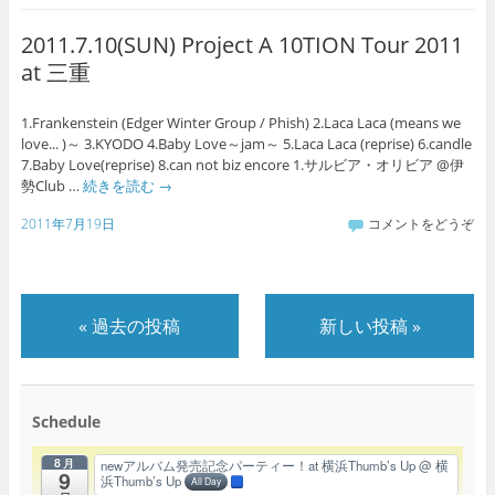
2011.7.10(SUN) Project A 10TION Tour 2011
at 三重
1.Frankenstein (Edger Winter Group / Phish) 2.Laca Laca (means we
love... )～ 3.KYODO 4.Baby Love～jam～ 5.Laca Laca (reprise) 6.candle
7.Baby Love(reprise) 8.can not biz encore 1.サルビア・オリビア @伊
勢Club …
続きを読む
→
2011年7月19日
コメントをどうぞ
«
過去の投稿
新しい投稿
»
Schedule
8月
newアルバム発売記念パーティー！at 横浜Thumb’s Up
@ 横
9
浜Thumb’s Up
All Day