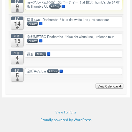
8月
newアルバム発売記念パーティー！at 横浜Thumb’s Up
@ 横
9
浜Thumb’s Up
All Day
日
8月
福井swell Dachambo「blue dot white line」release tour
14
All Day
金
8月
京都METRO Dachambo「blue dot white line」release tour
15
All Day
土
9月
鎌倉
All Day
4
金
9月
金町Ao’z bar
All Day
5
土
View Calendar
View Full Site
Proudly powered by WordPress