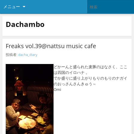
メニュー
Dachambo
Freaks vol.39@nattsu music cafe
投稿者:
dacha_diary
どかーんと盛られた麦豚のはなさく、ここ
は四国のイロハナ 。
でか盛りに盛り上がりもりのもりのナガイ
のおっさんさんきゅう～
Omi