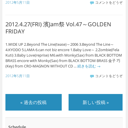
2012年5月11日
コメントをどうぞ
2012.4.27(FRI) 濱Jam祭 Vol.47～GOLDEN
FRIDAY
1.WIDE UP 2.Beyond The Line(tease)～2006 3.Beyond The Line～
4.KYODO 5.LAMA 6.can not biz encore 1.Baby Love～ 2.Zombie(Fela
Kuti) 3.Baby Love(reprise) M6.with Monky(Sax) from BLACK BOTTOM
BRASS encore with Monky(Sax) from BLACK BOTTOM BRASS 金子 巧
(Key) from CRO-MAGNON WITHOUT CD …
続きを読む
→
2012年5月11日
コメントをどうぞ
«
過去の投稿
新しい投稿
»
Schedule