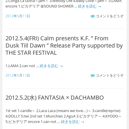
2.Conga La Gotta～jam～ 3.Melody Life 4.Baby Love～jam～ 5.LAMA
encore 1.ピカデリア @SOUND SHOWER …
続きを読む
→
2012年5月11日
コメントをどうぞ
2012.5.4(FRI) Calm presents K.F. ” From
Dusk Till Dawn ” Release Party supported by
THE STAR FESTIVAL
1.LAMA 2.can not …
続きを読む
→
2012年5月11日
コメントをどうぞ
2012.5.2(水) FANTASIA × DACHAMBO
1st set 1.candle～ 2.Laca Laca (means we love... )～ 3.candle(reprise)
4.DOLLY 5.twi 2nd set 1.Munchies 2.AguA 3.ピカデリア～ 4.KYODO～
5.ピカデリア encore 1.can not …
続きを読む
→