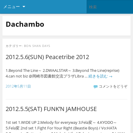
メニュー
Dachambo
カテゴリー:
BON SHAN DAYS
2012.5.6(SUN) Peacetribe 2012
1.Beyond The Line～ 2.DWAALSTAR～ 3.Beyond The Line(reprise)
4.can not biz @岡崎市図書館交流プラザLibra …
続きを読む
→
2012年5月11日
コメントをどうぞ
2012.5.5(SAT) FUNK’N JAMHOUSE
1st set 1.WIDE UP 2.Melody for everyway 3.Fela変～ 4.KYODO～
5.Fela変 2nd set 1.Fight For Your Right (Beastie Boys) / Vo:HATA