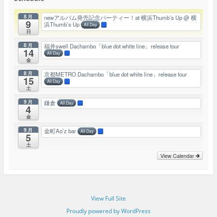
8月
newアルバム発売記念パーティー！at 横浜Thumb’s Up
@ 横
9
浜Thumb’s Up
All Day
日
8月
福井swell Dachambo「blue dot white line」release tour
14
All Day
金
8月
京都METRO Dachambo「blue dot white line」release tour
15
All Day
土
9月
鎌倉
All Day
4
金
9月
金町Ao’z bar
All Day
5
土
View Calendar
View Full Site
Proudly powered by WordPress