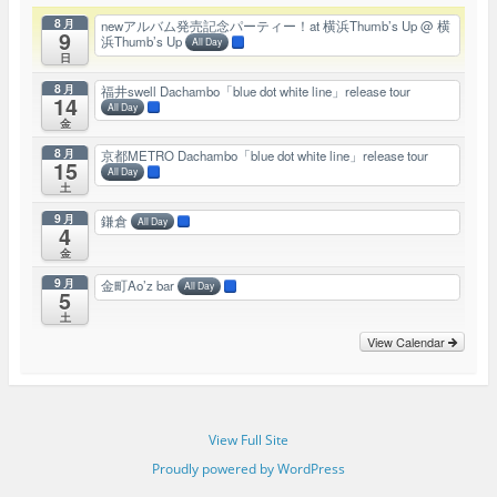
8月
newアルバム発売記念パーティー！at 横浜Thumb’s Up
@ 横
9
浜Thumb’s Up
All Day
日
8月
福井swell Dachambo「blue dot white line」release tour
14
All Day
金
8月
京都METRO Dachambo「blue dot white line」release tour
15
All Day
土
9月
鎌倉
All Day
4
金
9月
金町Ao’z bar
All Day
5
土
View Calendar
View Full Site
Proudly powered by WordPress