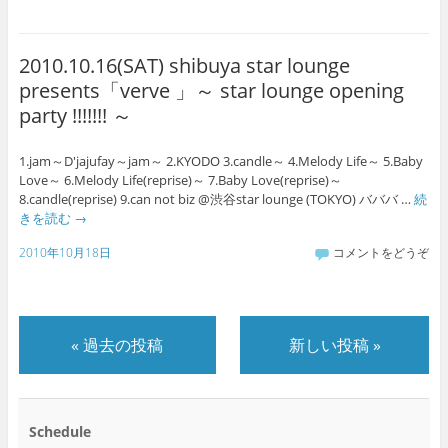
2010.10.16(SAT) shibuya star lounge
presents「verve 」～ star lounge opening
party !!!!!!! ～
1.jam～D'jajufay～jam～ 2.KYODO 3.candle～ 4.Melody Life～ 5.Baby
Love～ 6.Melody Life(reprise)～ 7.Baby Love(reprise)～
8.candle(reprise) 9.can not biz @渋谷star lounge (TOKYO) バババ …
続
きを読む
→
2010年10月18日
コメントをどうぞ
«
過去の投稿
新しい投稿
»
Schedule