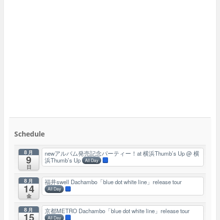
Schedule
8月
newアルバム発売記念パーティー！at 横浜Thumb’s Up
@ 横
9
浜Thumb’s Up
All Day
日
8月
福井swell Dachambo「blue dot white line」release tour
14
All Day
金
8月
京都METRO Dachambo「blue dot white line」release tour
15
All Day