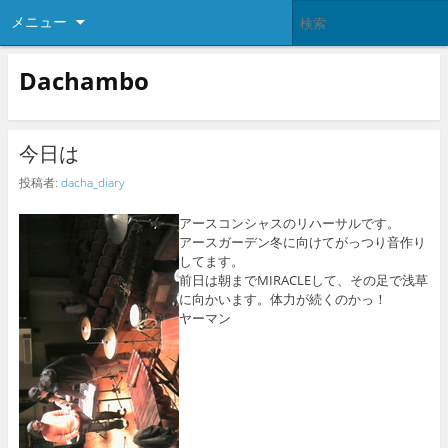
メニュー
Dachambo
今日は
投稿者:
dacha_diary
アースコンシャスのリハーサルです。
アースガーデン冬に向けてがっつり音作り
してます。
前日は朝までMIRACLEして、その足で浅草
に向かいます。体力が続くのかっ！
ヤーマン