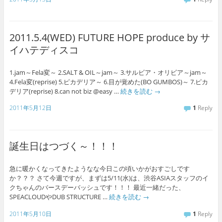
2011.5.4(WED) FUTURE HOPE produce by サ
イハテディスコ
1.jam～Fela変～ 2.SALT & OIL～jam～ 3.サルビア・オリビア～jam～
4.Fela変(reprise) 5.ピカデリア～ 6.目が覚めた(BO GUMBOS)～ 7.ピカ
デリア(reprise) 8.can not biz @easy …
続きを読む
→
2011年5月12日
1
Reply
誕生日はつづく～！！！
急に暖かくなってきたようなな今日この頃いかがおすごしです
か？？？ さて今週ですが、まずは5/11(水)は、渋谷ASIAスタッフのイ
クちゃんのバースデーバッシュです！！！ 最近一緒だった、
SPEACLOUDやDUB STRUCTURE …
続きを読む
→
2011年5月10日
1
Reply