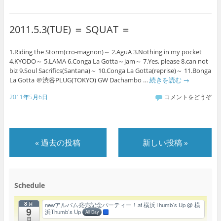
2011.5.3(TUE) ＝ SQUAT ＝
1.Riding the Storm(cro-magnon)～ 2.AguA 3.Nothing in my pocket
4.KYODO～ 5.LAMA 6.Conga La Gotta～jam～ 7.Yes, please 8.can not
biz 9.Soul Sacrifics(Santana)～ 10.Conga La Gotta(reprise)～ 11.Bonga
La Gotta ＠渋谷PLUG(TOKYO) GW Dachambo …
続きを読む
→
2011年5月6日
コメントをどうぞ
«
過去の投稿
新しい投稿
»
Schedule
8月
newアルバム発売記念パーティー！at 横浜Thumb’s Up
@ 横
9
浜Thumb’s Up
All Day
日