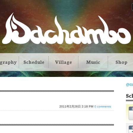
ography
Schedule
Village
Music
Shop
@d
Sc
2011年2月26日 2:18 PM
0 comments