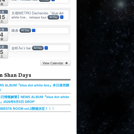
金
8月
京都METRO Dachambo「blue dot
15
white line」release tour
All Day
土
9月
鎌倉
All Day
4
金
9月
金町Ao’z bar
All Day
5
土
View Calendar
n Shan Days
WS ALBUM『blue dot white line』本日発売開
!
日情報解禁】NEWS ALBUM『blue dot white
ne』2026年8月5日 DROP
RBESTA ROOM vol.2開催決定！！！