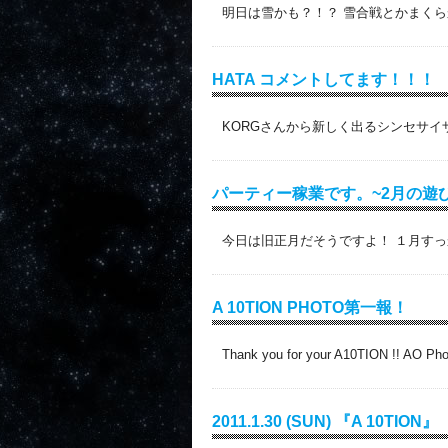
明日は雪かも？！？ 雪合戦とかまくら
HATA コメントしてます！！！
KORGさんから新しく出るシンセサイザ
パーティー稼業です。~2月の遊
今日は旧正月だそうですよ！ １月すっ
A 10TION PHOTO第一報！
Thank you for your A10TION !! AO P
2011.1.30 (SUN) 『A 10TION』