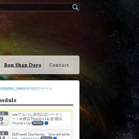
Bon Shan Days
Contact
achambo_news からのツイート
hedule
8月
newアルバム発売記念パーティ
9
ー！at 横浜Thumb’s Up
@ 横浜
Thumb’s Up
日
All Day
8月
福井swell Dachambo「blue dot white
14
line」release tour
All Day