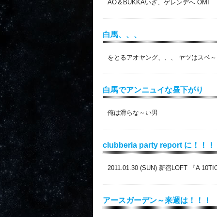
AO＆BUKKAいざ、ゲレンデへ OMI
白馬、、、
をとるアオヤング、、、 ヤツはスベ～
白馬でアンニュイな昼下がり
俺は滑らな～い男
clubberia party report に！！！
2011.01.30 (SUN) 新宿LOFT 『
アースガーデン～来週は！！！