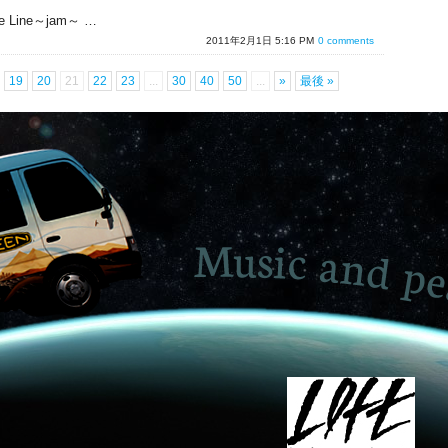
The Line～jam～ …
2011年2月1日 5:16 PM
0 comments
19
20
21
22
23
...
30
40
50
...
»
最後 »