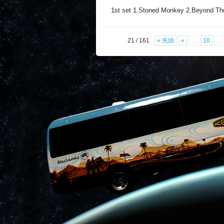
1st set 1.Stoned Monkey 2.Beyond 
21 / 161
« 先頭
«
...
10
...