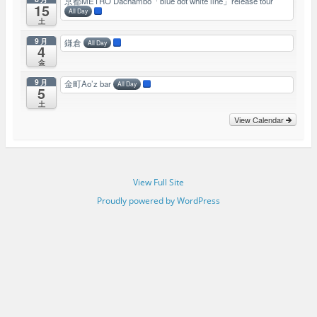
京都METRO Dachambo「blue dot white line」release tour
15
All Day
土
9月
鎌倉
All Day
4
金
9月
金町Ao’z bar
All Day
5
土
View Calendar
View Full Site
Proudly powered by WordPress