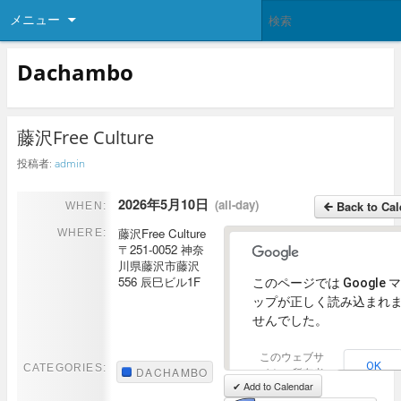
メニュー
Dachambo
藤沢Free Culture
投稿者:
admin
2026年5月10日
(all-day)
Back to Cal
WHEN:
藤沢Free Culture
WHERE:
〒251-0052 神奈
川県藤沢市藤沢
556 辰巳ビル1F
このページでは Google マ
ップが正しく読み込まれ
せんでした。
このウェブサ
View Full-Si
OK
CATEGORIES:
DACHAMBO
イトの所有者
✔ Add to Calendar
ですか？