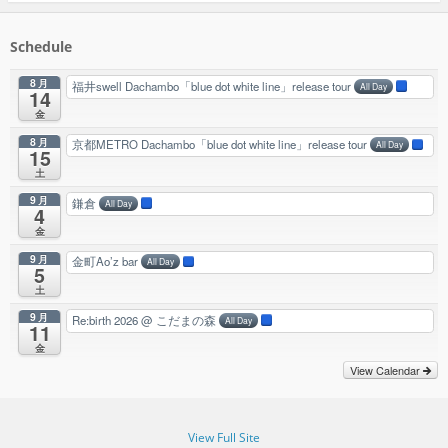
Schedule
8月
福井swell Dachambo「blue dot white line」release tour
All Day
14
金
8月
京都METRO Dachambo「blue dot white line」release tour
All Day
15
土
9月
鎌倉
All Day
4
金
9月
金町Ao’z bar
All Day
5
土
9月
Re:birth 2026
@ こだまの森
All Day
11
金
View Calendar
View Full Site