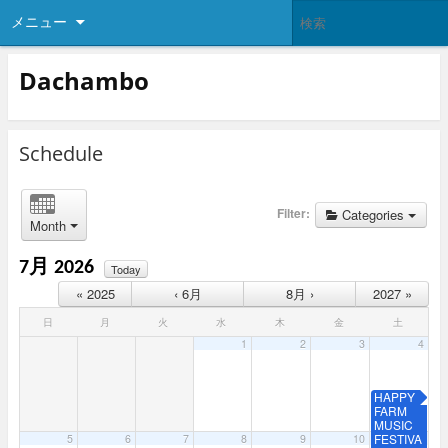
メニュー
Dachambo
Schedule
Filter:
Categories
Month
7月 2026
Today
« 2025
‹ 6月
8月 ›
2027 »
日
月
火
水
木
金
土
1
2
3
4
HAPPY
FARM
MUSIC
FESTIVA
5
6
7
8
9
10
11