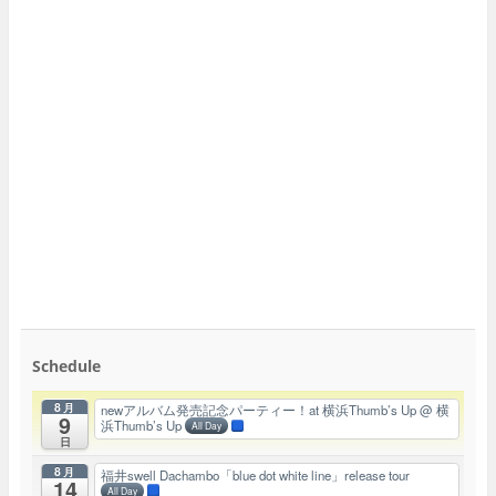
Schedule
8月
newアルバム発売記念パーティー！at 横浜Thumb’s Up
@ 横
9
浜Thumb’s Up
All Day
日
8月
福井swell Dachambo「blue dot white line」release tour
14
All Day