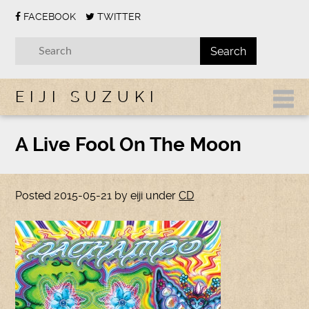
FACEBOOK
TWITTER
EIJI SUZUKI
A Live Fool On The Moon
Posted
2015-05-21
by
eiji
under
CD