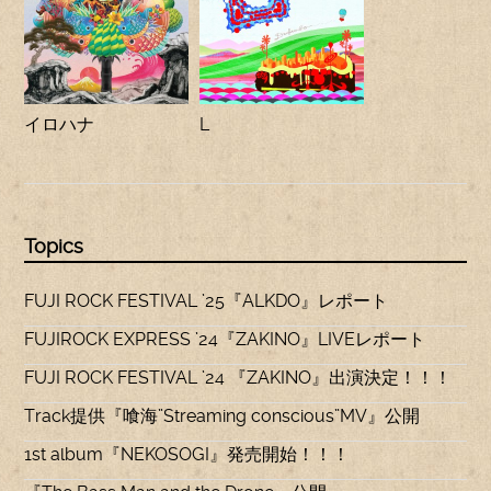
イロハナ
L
Topics
FUJI ROCK FESTIVAL ’25『ALKDO』レポート
FUJIROCK EXPRESS ’24『ZAKINO』LIVEレポート
FUJI ROCK FESTIVAL ’24 『ZAKINO』出演決定！！！
Track提供『喰海”Streaming conscious”MV』公開
1st album『NEKOSOGI』発売開始！！！