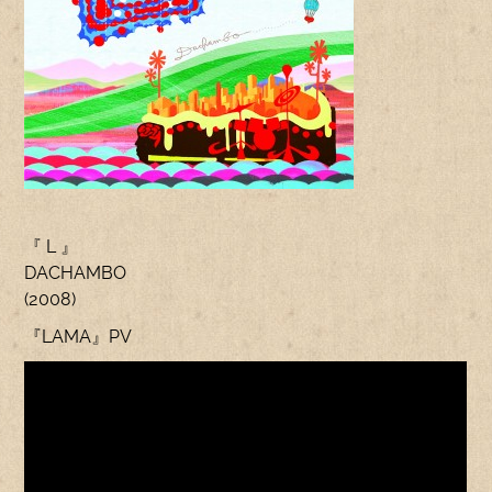
『 L 』
DACHAMBO
(2008)
『LAMA』PV