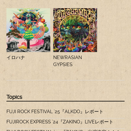
イロハナ
NEWRASIAN
GYPSIES
Topics
FUJI ROCK FESTIVAL ’25『ALKDO』レポート
FUJIROCK EXPRESS ’24『ZAKINO』LIVEレポート