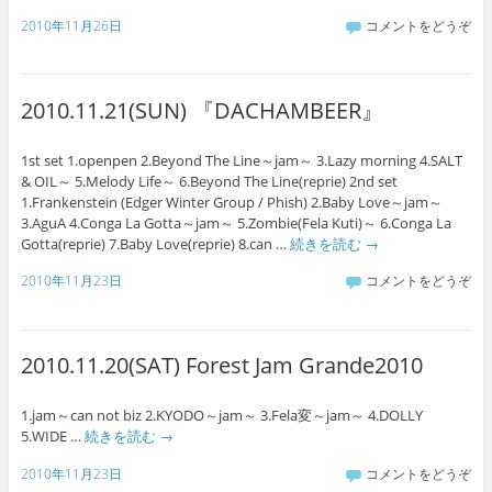
2010年11月26日
コメントをどうぞ
2010.11.21(SUN) 『DACHAMBEER』
1st set 1.openpen 2.Beyond The Line～jam～ 3.Lazy morning 4.SALT
& OIL～ 5.Melody Life～ 6.Beyond The Line(reprie) 2nd set
1.Frankenstein (Edger Winter Group / Phish) 2.Baby Love～jam～
3.AguA 4.Conga La Gotta～jam～ 5.Zombie(Fela Kuti)～ 6.Conga La
Gotta(reprie) 7.Baby Love(reprie) 8.can …
続きを読む
→
2010年11月23日
コメントをどうぞ
2010.11.20(SAT) Forest Jam Grande2010
1.jam～can not biz 2.KYODO～jam～ 3.Fela変～jam～ 4.DOLLY
5.WIDE …
続きを読む
→
2010年11月23日
コメントをどうぞ