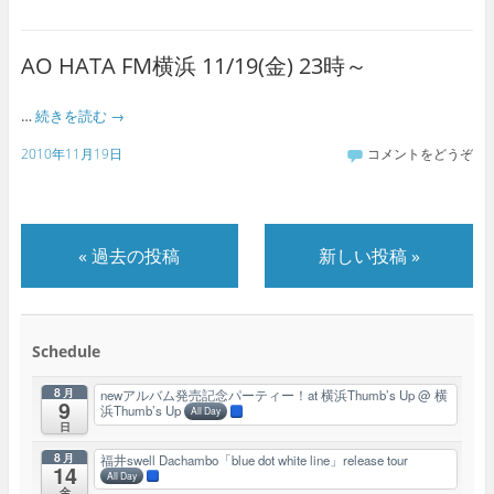
AO HATA FM横浜 11/19(金) 23時～
…
続きを読む
→
2010年11月19日
コメントをどうぞ
«
過去の投稿
新しい投稿
»
Schedule
8月
newアルバム発売記念パーティー！at 横浜Thumb’s Up
@ 横
9
浜Thumb’s Up
All Day
日
8月
福井swell Dachambo「blue dot white line」release tour
14
All Day
金