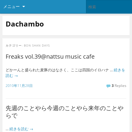
メニュー
Dachambo
カテゴリー:
BON SHAN DAYS
Freaks vol.39@nattsu music cafe
どかーんと盛られた麦豚のはなさく、ここは四国のイロハナ …
続きを
読む
→
2010年11月28日
3
Replies
先週のことやら今週のことやら来年のことや
らで
…
続きを読む
→